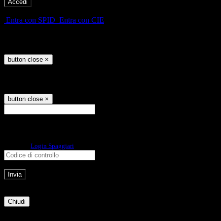
-
Entra con SPID
Entra con CIE
Seleziona utente
button close
×
Recupero password
button close
×
E-mail
Verrà inviato un messaggio
all'indirizzo indicato con le istruzioni necessarie.
Non hai una e-mail associata al nome utente? Effettua il reset della password
tramite la
Login Spaggiari
E-mail inviata, si prega di controllare la casella di posta elettronica!
Errore
Chiudi
Successo