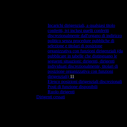
Incarichi dirigenziali, a qualsiasi titolo
conferiti, ivi inclusi quelli conferiti
discrezionalmente dall'organo di indirizzo
politico senza procedure pubbliche di
selezione e titolari di posizione
organizzativa con funzioni dirigenziali (da
pubblicare in tabelle che distinguano le
seguenti situazioni: dirigenti, dirigenti
individuati discrezionalmente, titolari di
posizione organizzativa con funzioni
dirigenziali)
11
Elenco posizioni dirigenziali discrezionali
Posti di funzione disponibili
Ruolo dirigenti
Dirigenti cessati