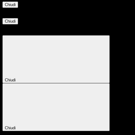
Chiudi
Informazione
Chiudi
Attendere...
Attendere il completamento dell'operazione...
Chiudi
Chiudi
Conferma