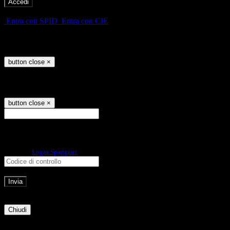
-
Entra con SPID
Entra con CIE
Seleziona utente
button close
×
Recupero password
button close
×
E-mail
Verrà inviato un messaggio
all'indirizzo indicato con le istruzioni necessarie.
Non hai una e-mail associata al nome utente? Effettua il reset della password
tramite la
Login Spaggiari
E-mail inviata, si prega di controllare la casella di posta elettronica!
Errore
Chiudi
Successo