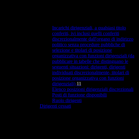
Incarichi dirigenziali, a qualsiasi titolo
conferiti, ivi inclusi quelli conferiti
discrezionalmente dall'organo di indirizzo
politico senza procedure pubbliche di
selezione e titolari di posizione
organizzativa con funzioni dirigenziali (da
pubblicare in tabelle che distinguano le
seguenti situazioni: dirigenti, dirigenti
individuati discrezionalmente, titolari di
posizione organizzativa con funzioni
dirigenziali)
11
Elenco posizioni dirigenziali discrezionali
Posti di funzione disponibili
Ruolo dirigenti
Dirigenti cessati