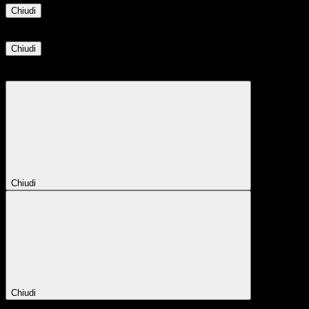
Chiudi
Informazione
Chiudi
Attendere...
Attendere il completamento dell'operazione...
Chiudi
Chiudi
Conferma