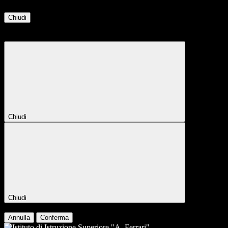
Chiudi
Attendere...
Attendere il completamento dell'operazione...
Chiudi
Chiudi
Conferma
Annulla
Conferma