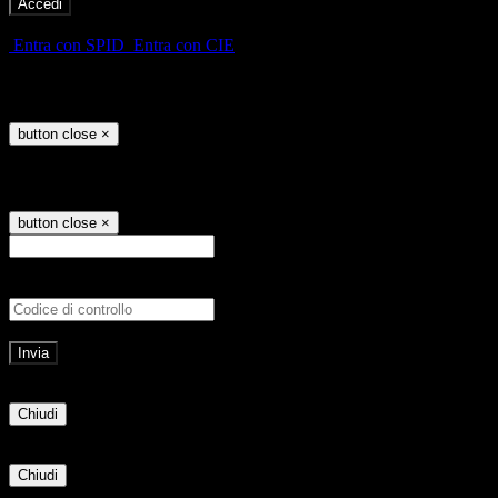
-
Entra con SPID
Entra con CIE
Seleziona utente
button close
×
Recupero password
button close
×
E-mail
Verrà inviato un messaggio all'indirizz
Non hai una e-mail associata al nome utente? Effettua il reset della password tram
E-mail inviata, si prega di controllare la casella di posta elettronica!
Errore
Chiudi
Successo
Chiudi
Informazione