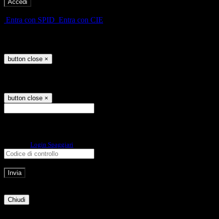
-
Entra con SPID
Entra con CIE
Seleziona utente
button close
×
Recupero password
button close
×
E-mail
Verrà inviato un messaggio
all'indirizzo indicato con le istruzioni necessarie.
Non hai una e-mail associata al nome utente? Effettua il reset della password
tramite la
Login Spaggiari
E-mail inviata, si prega di controllare la casella di posta elettronica!
Errore
Chiudi
Successo