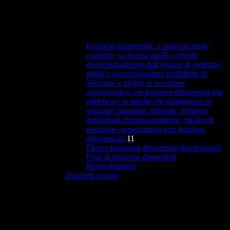
Incarichi dirigenziali, a qualsiasi titolo
conferiti, ivi inclusi quelli conferiti
discrezionalmente dall'organo di indirizzo
politico senza procedure pubbliche di
selezione e titolari di posizione
organizzativa con funzioni dirigenziali (da
pubblicare in tabelle che distinguano le
seguenti situazioni: dirigenti, dirigenti
individuati discrezionalmente, titolari di
posizione organizzativa con funzioni
dirigenziali)
11
Elenco posizioni dirigenziali discrezionali
Posti di funzione disponibili
Ruolo dirigenti
Dirigenti cessati