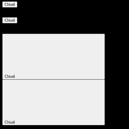
Chiudi
Informazione
Chiudi
Attendere...
Attendere il completamento dell'operazione...
Chiudi
Chiudi
Conferma