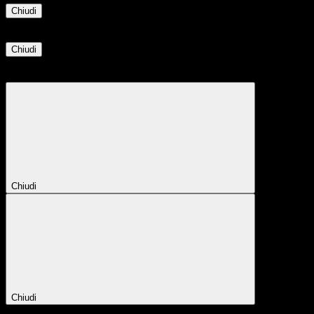
Chiudi
Informazione
Chiudi
Attendere...
Attendere il completamento dell'operazione...
Chiudi
Chiudi
Conferma