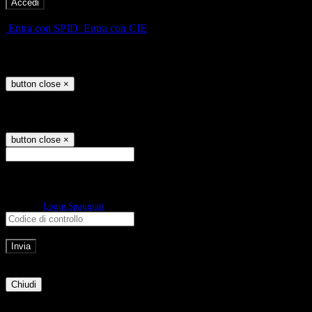
-
Entra con SPID
Entra con CIE
Seleziona utente
button close
×
Recupero password
button close
×
E-mail
Verrà inviato un messaggio
all'indirizzo indicato con le istruzioni necessarie.
Non hai una e-mail associata al nome utente? Effettua il reset della password
tramite la
Login Spaggiari
E-mail inviata, si prega di controllare la casella di posta elettronica!
Errore
Chiudi
Successo