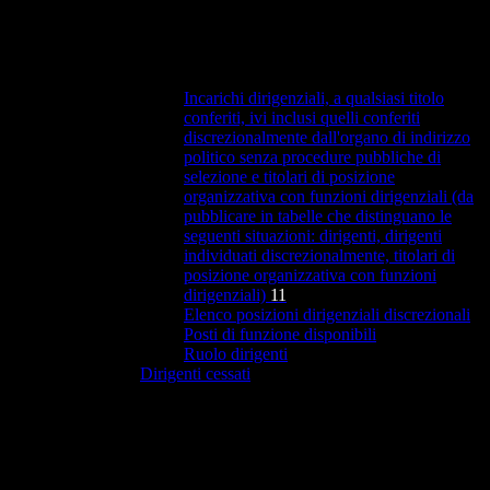
Incarichi dirigenziali, a qualsiasi titolo
conferiti, ivi inclusi quelli conferiti
discrezionalmente dall'organo di indirizzo
politico senza procedure pubbliche di
selezione e titolari di posizione
organizzativa con funzioni dirigenziali (da
pubblicare in tabelle che distinguano le
seguenti situazioni: dirigenti, dirigenti
individuati discrezionalmente, titolari di
posizione organizzativa con funzioni
dirigenziali)
11
Elenco posizioni dirigenziali discrezionali
Posti di funzione disponibili
Ruolo dirigenti
Dirigenti cessati