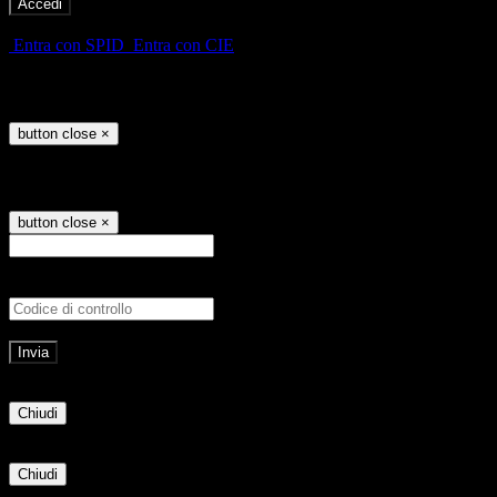
-
Entra con SPID
Entra con CIE
Seleziona utente
button close
×
Recupero password
button close
×
E-mail
Verrà inviato un messaggio all'indirizz
Non hai una e-mail associata al nome utente? Effettua il reset della password tram
E-mail inviata, si prega di controllare la casella di posta elettronica!
Errore
Chiudi
Successo
Chiudi
Informazione