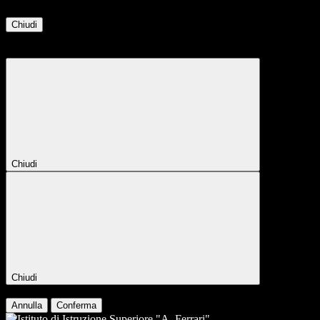
Chiudi
Attendere...
Attendere il completamento dell'operazione...
Chiudi
Chiudi
Conferma
Annulla
Conferma