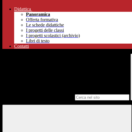
Didattica
Panoramica
Offerta formativa
Le schede didattiche
I progetti delle classi
I progetti scolastici (archivio)
Libri di testo
Contatti
Campo di ricerca per le pagine del sito