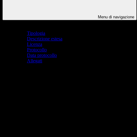
Menu di navigazione
Indice pagina
Tipologia
Descrizione estesa
Licenza
Protocollo
Data protocollo
Allegati
Tipologia
Regolamento
Descrizione estesa
L'E-policy è un documento programmatico finalizzato a promuovere lo sv
che agli adulti che partecipano al processo educativo.
Questo documento, inoltre, mira a prevenire problematiche e a fornire l
digitali.