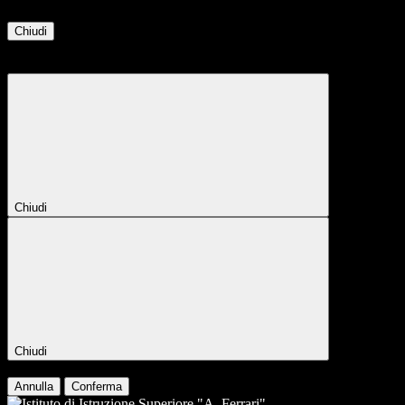
Chiudi
Attendere...
Attendere il completamento dell'operazione...
Chiudi
Chiudi
Conferma
Annulla
Conferma