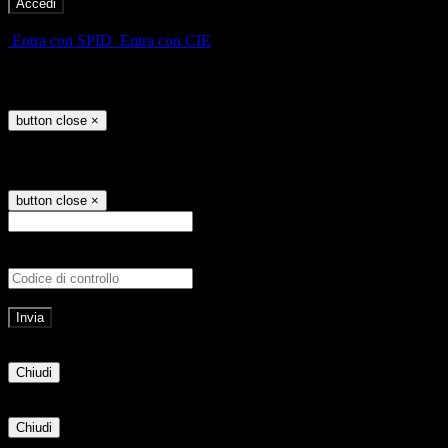
-
Entra con SPID
Entra con CIE
Seleziona utente
button close
×
Recupero password
button close
×
E-mail
Verrà inviato un messaggio all'indirizz
Non hai una e-mail associata al nome utente? Effettua il reset della password tram
E-mail inviata, si prega di controllare la casella di posta elettronica!
Errore
Chiudi
Successo
Chiudi
Informazione