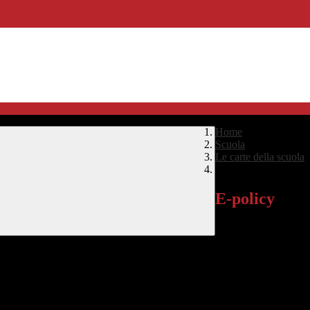
Home
>
Scuola
>
Le carte della scuola
E-policy
E-policy
Documento che regola 