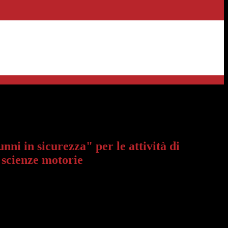
>
curezza" per le attività di laboratorio e scienze motorie
nni in sicurezza" per le attività di
 scienze motorie