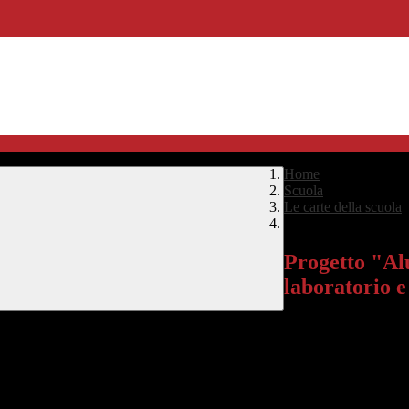
Home
>
Scuola
>
Le carte della scuola
Progetto "Alunni in si
Progetto "Alu
laboratorio e