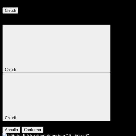
Chiudi
Attendere...
Attendere il completamento dell'operazione...
Chiudi
Chiudi
Conferma
Annulla
Conferma