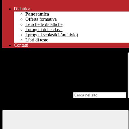
Didattica
Panoramica
Offerta formativa
Le schede didattiche
I progetti delle classi
I progetti scolastici (archivio)
Libri di testo
Contatti
Campo di ricerca per le pagine del sito
AS 2025-26