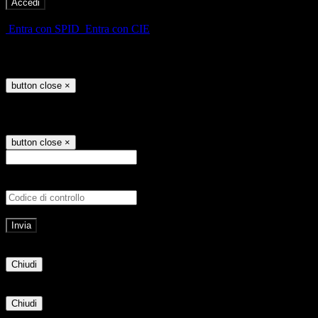
-
Entra con SPID
Entra con CIE
Seleziona utente
button close
×
Recupero password
button close
×
E-mail
Verrà inviato un messaggio all'indirizz
Non hai una e-mail associata al nome utente? Effettua il reset della password tram
E-mail inviata, si prega di controllare la casella di posta elettronica!
Errore
Chiudi
Successo
Chiudi
Informazione