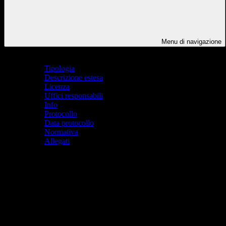
Menu di navigazione
Indice pagina
Tipologia
Descrizione estesa
Licenza
Uffici responsabili
Info
Protocollo
Data protocollo
Normativa
Allegati
Tipologia
Documento didattico
Descrizione estesa