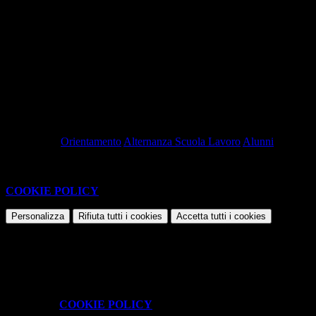
Allegati
Percorsi per le Competenze Trasversali e di Orientamento - Triennio
File PDF
Contatore click: 131
Pubblicato:
06-09-2025 -
Revisione:
15-05-2026
Tag pagina:
Orientamento
Alternanza Scuola Lavoro
Alunni
Questo sito o gli strumenti terzi da questo utilizzati si avvalgono di
cookie necessari al funzionamento ed utili alle finalità illustrate nella
COOKIE POLICY
.
Personalizza
Rifiuta tutti
i cookies
Accetta tutti
i cookies
Gestione cookie
In questa schermata è possibile scegliere quali cookie consentire.
I cookie necessari sono quelli che consentono il funzionamento della
piattaforma e non è possibile disabilitarli.
Per conoscere quali sono i cookie necessari al funzionamento potete
visionare la
COOKIE POLICY
.