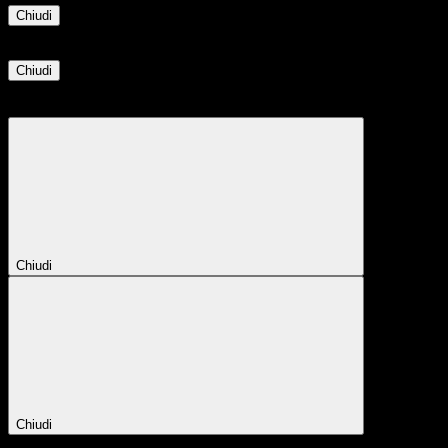
Chiudi
Informazione
Chiudi
Attendere...
Attendere il completamento dell'operazione...
Chiudi
Chiudi
Conferma