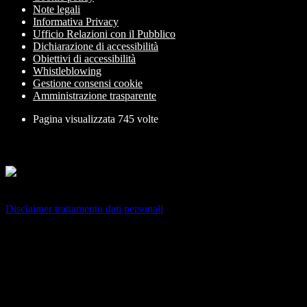
Note legali
Informativa Privacy
Ufficio Relazioni con il Pubblico
Dichiarazione di accessibilità
Obiettivi di accessibilità
Whistleblowing
Gestione consensi cookie
Amministrazione trasparente
Pagina visualizzata
745
volte
Sezione Copyright
Copyright 2026 | Engineered and powered by Gruppo Spaggiari
Parma S.p.A. | Divisione Publishing & New Social Media
Disclaimer trattamento dati personali