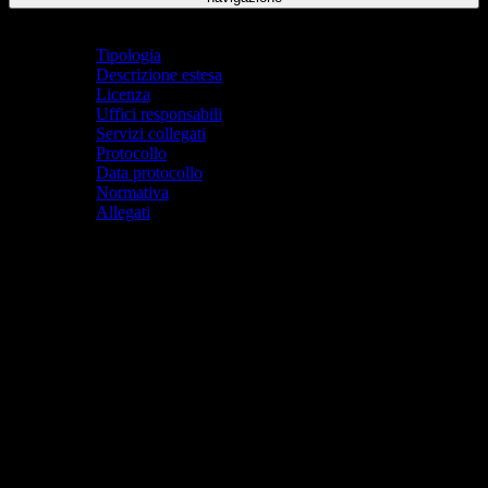
Indice pagina
Tipologia
Descrizione estesa
Licenza
Uffici responsabili
Servizi collegati
Protocollo
Data protocollo
Normativa
Allegati
Tipologia
Documento didattico
Descrizione estesa
Il presente Progetto si sviluppa in continuità con il Progetto del
primo biennio.
Nel TRIENNIO, che comprende tutte le classi terze, quarte e quinte
dell’Istituto, la