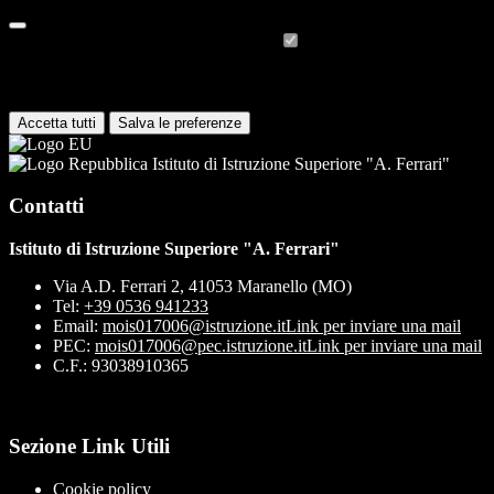
Cookie necessari per il funzionamento
I cookie necessari per il funzionamento non possono essere
disabilitati. È possibile consultare l'elenco nella pagina della cookie
policy.
Accetta tutti
Salva le preferenze
Istituto di Istruzione Superiore "A. Ferrari"
Contatti
Istituto di Istruzione Superiore "A. Ferrari"
Via A.D. Ferrari 2, 41053 Maranello (MO)
Tel:
+39 0536 941233
Email:
mois017006@istruzione.it
Link per inviare una mail
PEC:
mois017006@pec.istruzione.it
Link per inviare una mail
C.F.: 93038910365
Sezione Link Utili
Cookie policy