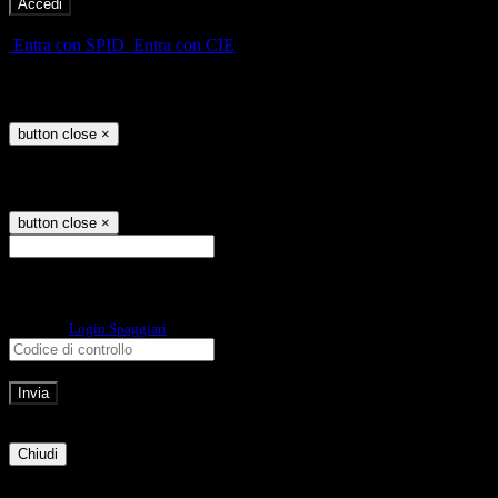
-
Entra con SPID
Entra con CIE
Seleziona utente
button close
×
Recupero password
button close
×
E-mail
Verrà inviato un messaggio
all'indirizzo indicato con le istruzioni necessarie.
Non hai una e-mail associata al nome utente? Effettua il reset della password
tramite la
Login Spaggiari
E-mail inviata, si prega di controllare la casella di posta elettronica!
Errore
Chiudi
Successo