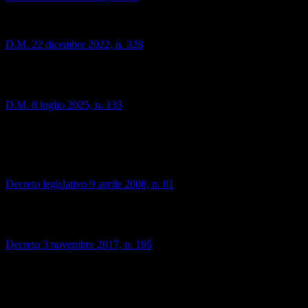
Contiene le Linee Guida nazionali che definiscono la progettazione,
l'attuazione e la valutazione dei percorsi.
D.M. 22 dicembre 2022, n. 328
Introduce le nuove Linee Guida per l'Orientamento, che integrano i
PCTO/FSL come strumento chiave per la costruzione del "Portfolio
personale" dello studente.
D.M. 8 luglio 2025, n. 133
Introduce nuove modalità per il monitoraggio qualitativo dei
percorsi, finalizzato a verificarne l'efficacia didattica.
Sicurezza e tutela delle studentesse e dello studente
Decreto legislativo 9 aprile 2008, n. 81
Testo Unico sulla Salute e Sicurezza sul Lavoro
Gli studenti in PCTO sono equiparati ai lavoratori per quanto
riguarda la protezione e devono ricevere una formazione specifica.
Decreto 3 novembre 2017, n. 195
Carta dei diritti e dei doveri delle studentesse e degli studenti in
alternanza
Disciplina i rapporti tra scuola, studente e struttura ospitante.
(i collegamenti saranno aperti in una nuova finestra)