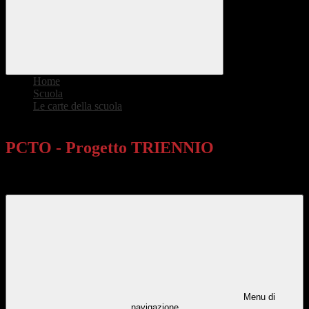
Home
>
Scuola
>
Le carte della scuola
>
PCTO - Progetto TRIENNIO
PCTO - Progetto TRIENNIO
AS 2025-26
Menu di
navigazione