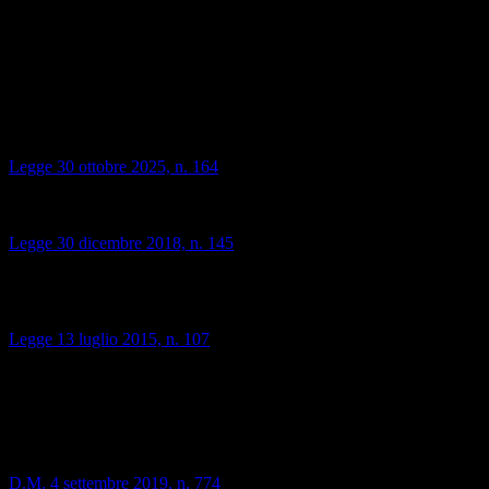
2025-09-01
Normativa
Fondamenti normativi
Legge 30 ottobre 2025, n. 164
Ridenomina i PCTO in "Formazione Scuola-Lavoro" a decorrere
dall'a.s. 2025-26.
Legge 30 dicembre 2018, n. 145
Legge di Bilancio 2019
Introduce l'acronimo PCTO (sostituendo l'Alternanza Scuola-
Lavoro) e stabilisce il monte orario minimo attuale.
Legge 13 luglio 2015, n. 107
La Buona Scuola
Rende i PCTO obbligatori per tutti gli studenti dell'ultimo triennio
delle scuole secondarie di secondo grado.
Linee guida e attuazione
D.M. 4 settembre 2019, n. 774