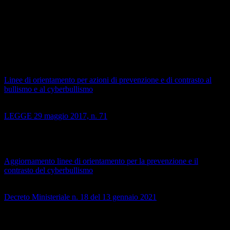
Questo protocollo rappresenta uno strumento operativo completo
che coinvolge tutte le componenti scolastiche in un'azione
coordinata di prevenzione e contrasto.
Normativa
Linee di orientamento per azioni di prevenzione e di contrasto al
bullismo e al cyberbullismo
(aprile 2015)
LEGGE 29 maggio 2017, n. 71
Disposizioni a tutela dei minori per la prevenzione ed il contrasto del
fenomeno del cyberbullismo
(maggio 2017)
Aggiornamento linee di orientamento per la prevenzione e il
contrasto del cyberbullismo
(ottobre 2017)
Decreto Ministeriale n. 18 del 13 gennaio 2021
Aggiornamento delle linee di orientamento per la prevenzione e il
contrasto del Bullismo e del Cyberbullismo
(gennaio 2021)