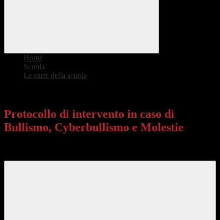
Home
>
Scuola
>
Le carte della scuola
>
Protocollo di intervento in caso di Bullismo, Cyberbullismo e
Molestie
Protocollo di intervento in caso di
Bullismo, Cyberbullismo e Molestie
Procedure di prevenzione e contrasto