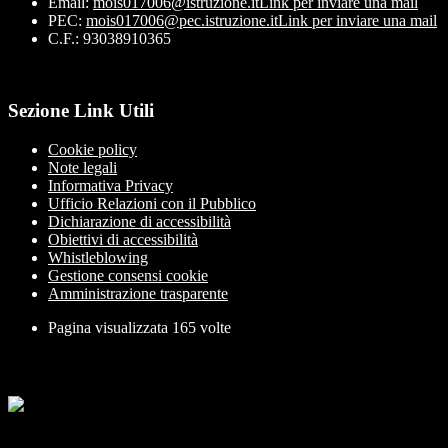
Email:
mois017006@istruzione.it
Link per inviare una mail
PEC:
mois017006@pec.istruzione.it
Link per inviare una mail
C.F.: 93038910365
Sezione Link Utili
Cookie policy
Note legali
Informativa Privacy
Ufficio Relazioni con il Pubblico
Dichiarazione di accessibilità
Obiettivi di accessibilità
Whistleblowing
Gestione consensi cookie
Amministrazione trasparente
Pagina visualizzata
165
volte
Sezione Copyright
Copyright 2026 | Engineered and powered by Gruppo Spaggiari
Parma S.p.A. | Divisione Publishing & New Social Media