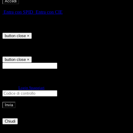
-
Entra con SPID
Entra con CIE
Seleziona utente
button close
×
Recupero password
button close
×
E-mail
Verrà inviato un messaggio
all'indirizzo indicato con le istruzioni necessarie.
Non hai una e-mail associata al nome utente? Effettua il reset della password
tramite la
Login Spaggiari
E-mail inviata, si prega di controllare la casella di posta elettronica!
Errore
Chiudi
Successo