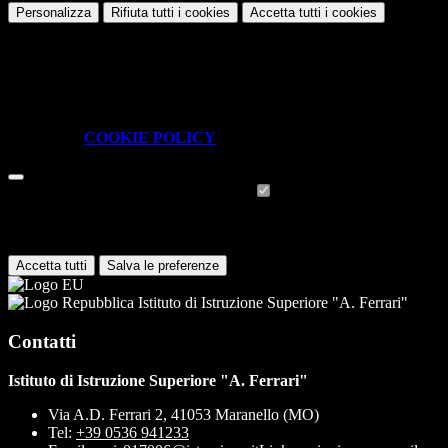
Personalizza
Rifiuta tutti
i cookies
Accetta tutti
i cookies
Gestione cookie
In questa schermata è possibile scegliere quali cookie consentire.
I cookie necessari sono quelli che consentono il funzionamento della
piattaforma e non è possibile disabilitarli.
Per conoscere quali sono i cookie necessari al funzionamento potete
visionare la
COOKIE POLICY
.
Cookie necessari per il funzionamento
I cookie necessari per il funzionamento non possono essere
disabilitati. È possibile consultare l'elenco nella pagina della cookie
policy.
Accetta tutti
Salva le preferenze
Istituto di Istruzione Superiore "A. Ferrari"
Contatti
Istituto di Istruzione Superiore "A. Ferrari"
Via A.D. Ferrari 2, 41053 Maranello (MO)
Tel:
+39 0536 941233