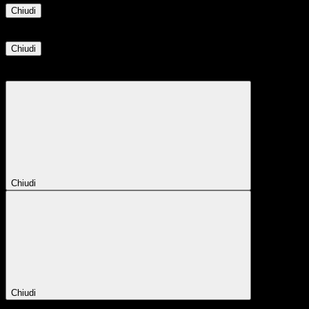
Chiudi
Informazione
Chiudi
Attendere...
Attendere il completamento dell'operazione...
Chiudi
Chiudi
Conferma