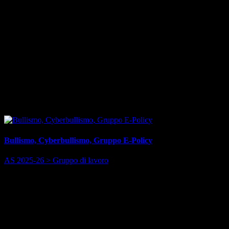
Licenza
In applicazione del principio open by default ai sensi dell’articolo 52
del decreto legislativo 7 marzo 2005, n. 82 (CAD) e salvo dove
diversamente specificato (compresi i contenuti incorporati di terzi), i
dati, i documenti e le informazioni pubblicati sul sito sono rilasciati
con licenza CC-BY 4.0.
Uffici responsabili
Bullismo, Cyberbullismo, Gruppo E-Policy
AS 2025-26 > Gruppo di lavoro
Tempi
Info