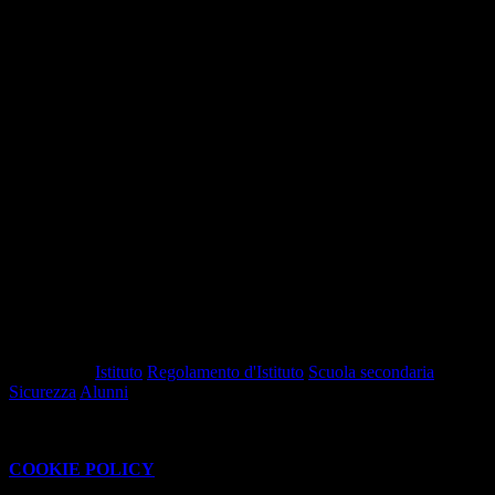
Allegato 1 - Prima segnalazione dei casi di (presunto) bullismo,
cyberbullismo e molestie
File PDF
Contatore click: 30
Allegato 2 - Valutazione approfondita dei casi di bullismo e
vittimizzazione
File PDF
Contatore click: 32
Allegato 3 - Protocollo di prevenzione su bullismo e cyberbullismo
File PDF
Contatore click: 30
Pubblicato:
16-01-2026 -
Revisione:
22-05-2026
Tag pagina:
Istituto
Regolamento d'Istituto
Scuola secondaria
Sicurezza
Alunni
Questo sito o gli strumenti terzi da questo utilizzati si avvalgono di
cookie necessari al funzionamento ed utili alle finalità illustrate nella
COOKIE POLICY
.