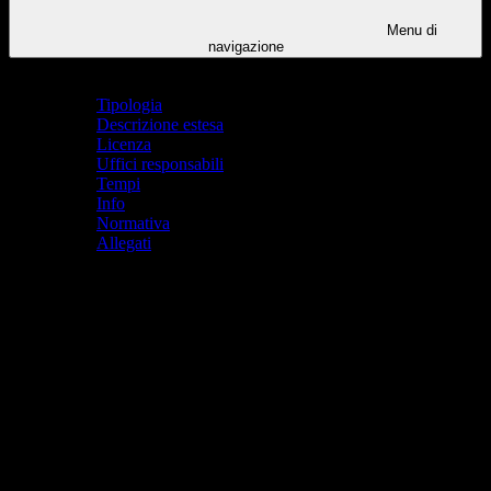
Menu di
navigazione
Indice pagina
Tipologia
Descrizione estesa
Licenza
Uffici responsabili
Tempi
Info
Normativa
Allegati
Tipologia
Regolamento
Descrizione estesa
Il
Protocollo di Intervento per Fenomeni di Bullismo,
Cyberbullismo e Molestie
adottato dall'IIS Ferrari di Maranello si
articola in diverse sezioni che delineano un approccio sistematico e
organizzato al problema: