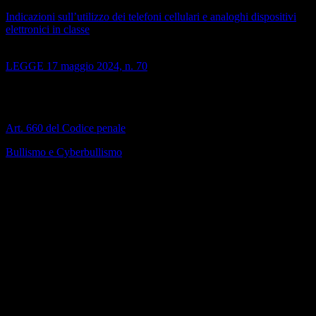
Indicazioni sull’utilizzo dei telefoni cellulari e analoghi dispositivi
elettronici in classe
(dicembre 2022)
LEGGE 17 maggio 2024, n. 70
Disposizioni e delega al Governo in materia di prevenzione e
contrasto del bullismo e del cyberbullismo
(maggio 2024)
Art. 660 del Codice penale
Bullismo e Cyberbullismo
Cosa sono, come riconoscerli, cosa fare
(i collegamenti saranno aperti in una nuova finestra)
Allegati
Protocollo di intervento in caso di fenomeni di bullismo/
cyberbullismo e molestie
File PDF
Contatore click: 31