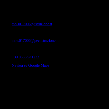
---
Email
mois017006@istruzione.it
PEC
mois017006@pec.istruzione.it
Telefono
+39 0536 941233
Naviga su Google Maps
Info
Ciascuno dei componenti dell’Organo di garanzia è tenuto alla
massima riservatezza in ordine alle segnalazioni ricevute ovvero di
cui è venuto a conoscenza in quanto membro o collaboratore
dell’Organo di Garanzia, e non può assumere individualmente
alcuna iniziativa né servirsi del materiale raccolto senza il consenso
dell’organo stesso e/o per scopi non attinenti alle finalità dell’Organo