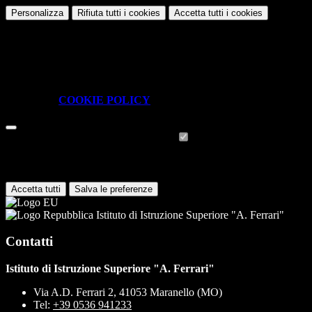
Personalizza
Rifiuta tutti
i cookies
Accetta tutti
i cookies
Gestione cookie
In questa schermata è possibile scegliere quali cookie consentire.
I cookie necessari sono quelli che consentono il funzionamento della
piattaforma e non è possibile disabilitarli.
Per conoscere quali sono i cookie necessari al funzionamento potete
visionare la
COOKIE POLICY
.
Cookie necessari per il funzionamento
I cookie necessari per il funzionamento non possono essere
disabilitati. È possibile consultare l'elenco nella pagina della cookie
policy.
Accetta tutti
Salva le preferenze
Istituto di Istruzione Superiore "A. Ferrari"
Contatti
Istituto di Istruzione Superiore "A. Ferrari"
Via A.D. Ferrari 2, 41053 Maranello (MO)
Tel:
+39 0536 941233