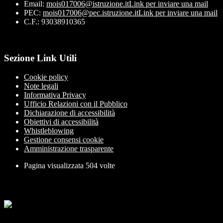
Email:
mois017006@istruzione.it
Link per inviare una mail
PEC:
mois017006@pec.istruzione.it
Link per inviare una mail
C.F.: 93038910365
Sezione Link Utili
Cookie policy
Note legali
Informativa Privacy
Ufficio Relazioni con il Pubblico
Dichiarazione di accessibilità
Obiettivi di accessibilità
Whistleblowing
Gestione consensi cookie
Amministrazione trasparente
Pagina visualizzata
504
volte
Sezione Copyright
Copyright 2026 | Engineered and powered by Gruppo Spaggiari
Parma S.p.A. | Divisione Publishing & New Social Media