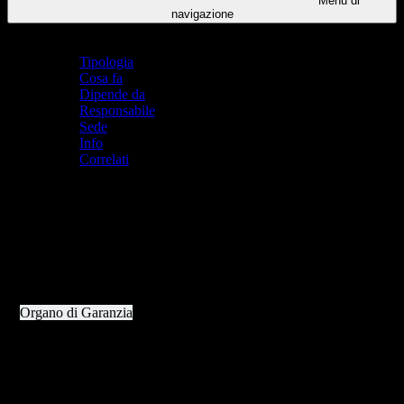
Menu di
navigazione
Indice pagina
Tipologia
Cosa fa
Dipende da
Responsabile
Sede
Info
Correlati
Tipologia
Organo collegiale
Cosa fa
L’
Organo di Garanzia
ha compiti legati all’ambito disciplinare e
all’applicazione dello Statuto degli studenti e delle studentesse della
scuola secondaria.
Il suo funzionamento è ispirato a principi di collaborazione tra
scuola e famiglia, anche al fine di rimuovere possibili situazioni di