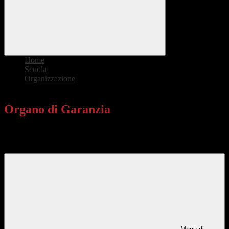
Home
>
Scuola
>
Organizzazione
>
Organo di Garanzia
Organo di Garanzia
Organo collegiale il cui funzionamento è ispirato a principi di
collaborazione tra scuola e famiglia.