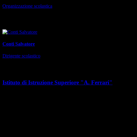
Organizzazione scolastica
Responsabile
Conti Salvatore
Dirigente scolastico
Sede
Istituto di Istruzione Superiore "A. Ferrari"
Indirizzo
Via A.D. Ferrari, 2
CAP
41053 Maranello (MO)
Orari