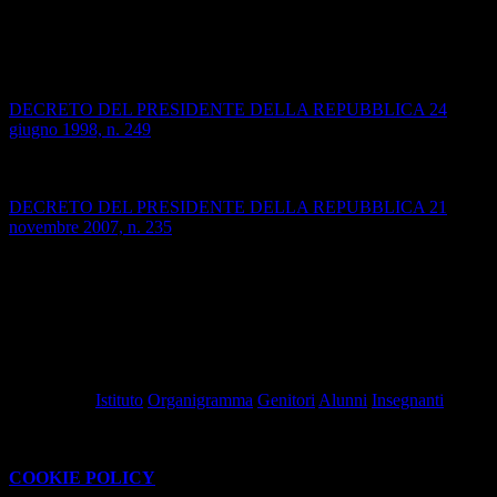
di Garanzia.
Correlati
DECRETO DEL PRESIDENTE DELLA REPUBBLICA 24
giugno 1998, n. 249
Regolamento recante lo statuto delle studentesse e degli studenti
della scuola secondaria
DECRETO DEL PRESIDENTE DELLA REPUBBLICA 21
novembre 2007, n. 235
Regolamento recante modifiche ed integrazioni al decreto del
Presidente della Repubblica 24 giugno 1998, n. 249, concernente lo
statuto delle studentesse e degli studenti della scuola secondaria.
(i collegamenti saranno aperti in una nuova finestra)
Pubblicato:
06-11-2023 -
Revisione:
13-01-2026
Tag pagina:
Istituto
Organigramma
Genitori
Alunni
Insegnanti
Questo sito o gli strumenti terzi da questo utilizzati si avvalgono di
cookie necessari al funzionamento ed utili alle finalità illustrate nella
COOKIE POLICY
.