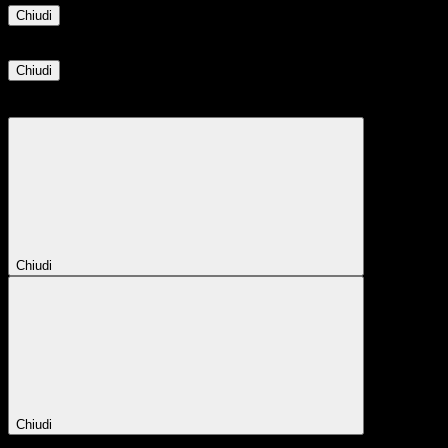
Chiudi
Informazione
Chiudi
Attendere...
Attendere il completamento dell'operazione...
Chiudi
Chiudi
Conferma