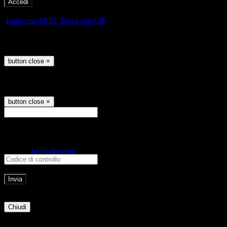
-
Entra con SPID
Entra con CIE
Seleziona utente
button close
×
Recupero password
button close
×
E-mail
Verrà inviato un messaggio
all'indirizzo indicato con le istruzioni necessarie.
Non hai una e-mail associata al nome utente? Effettua il reset della password
tramite la
Login Spaggiari
E-mail inviata, si prega di controllare la casella di posta elettronica!
Errore
Chiudi
Successo