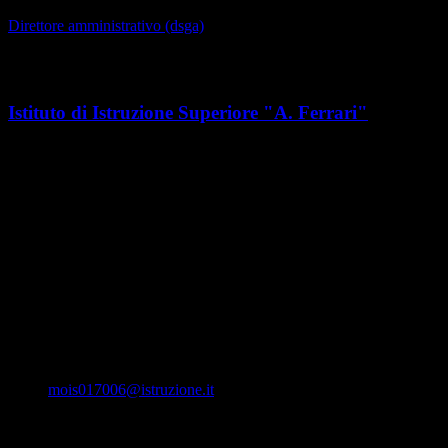
Direttore amministrativo (dsga)
Sede
Istituto di Istruzione Superiore "A. Ferrari"
Indirizzo
Via A.D. Ferrari, 2
CAP
41053 Maranello (MO)
Orari
---
Email
mois017006@istruzione.it
PEC