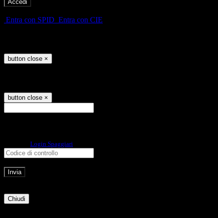
-
Entra con SPID
Entra con CIE
Seleziona utente
button close
×
Recupero password
button close
×
E-mail
Verrà inviato un messaggio
all'indirizzo indicato con le istruzioni necessarie.
Non hai una e-mail associata al nome utente? Effettua il reset della password
tramite la
Login Spaggiari
E-mail inviata, si prega di controllare la casella di posta elettronica!
Errore
Chiudi
Successo