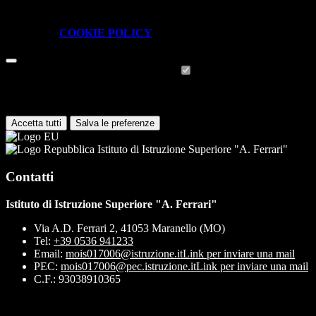
piattaforma e non è possibile disabilitarli.
Per conoscere quali sono i cookie necessari al funzionamento potete
visionare la
COOKIE POLICY
.
Cookie necessari per il funzionamento
I cookie necessari per il funzionamento non possono essere
disabilitati. È possibile consultare l'elenco nella pagina della cookie
policy.
Accetta tutti
Salva le preferenze
Istituto di Istruzione Superiore "A. Ferrari"
Contatti
Istituto di Istruzione Superiore "A. Ferrari"
Via A.D. Ferrari 2, 41053 Maranello (MO)
Tel:
+39 0536 941233
Email:
mois017006@istruzione.it
Link per inviare una mail
PEC:
mois017006@pec.istruzione.it
Link per inviare una mail
C.F.: 93038910365