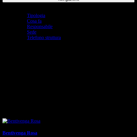
Indice pagina
Tipologia
Cosa fa
Responsabile
Sede
Telefono struttura
Tipologia
Segreteria
Cosa fa
La Segreteria Personale si occupa della gestione del personale
docente ed ATA.
Responsabile
Bentivenga Rosa