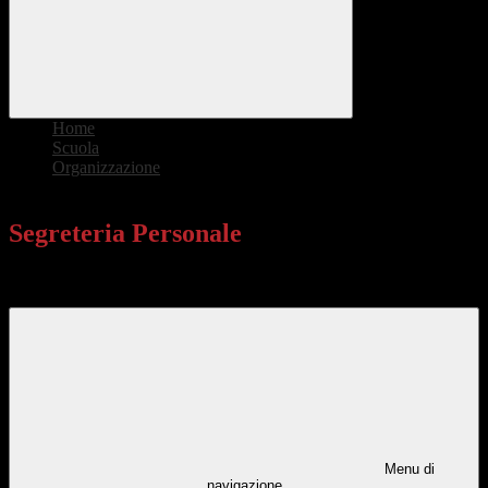
Home
>
Scuola
>
Organizzazione
>
Segreteria Personale
Segreteria Personale
---
Menu di
navigazione