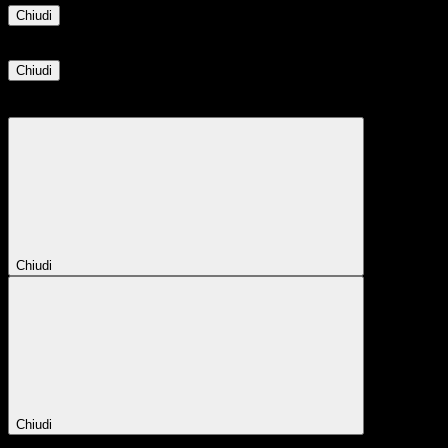
Chiudi
Informazione
Chiudi
Attendere...
Attendere il completamento dell'operazione...
Chiudi
Chiudi
Conferma