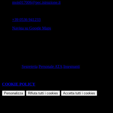
mois017006@pec.istruzione.it
Telefono
+39 0536 941233
Naviga su Google Maps
Telefono struttura
0536 941233
Pubblicato:
06-02-2024 -
Revisione:
13-01-2026
Tag pagina:
Segreteria
Personale ATA
Insegnanti
Questo sito o gli strumenti terzi da questo utilizzati si avvalgono di
cookie necessari al funzionamento ed utili alle finalità illustrate nella
COOKIE POLICY
.
Personalizza
Rifiuta tutti
i cookies
Accetta tutti
i cookies
Gestione cookie
In questa schermata è possibile scegliere quali cookie consentire.
I cookie necessari sono quelli che consentono il funzionamento della