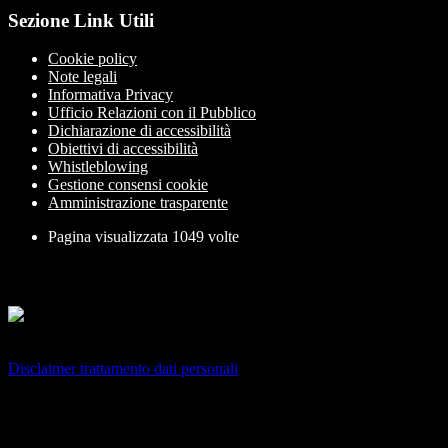
Sezione Link Utili
Cookie policy
Note legali
Informativa Privacy
Ufficio Relazioni con il Pubblico
Dichiarazione di accessibilità
Obiettivi di accessibilità
Whistleblowing
Gestione consensi cookie
Amministrazione trasparente
Pagina visualizzata
1049
volte
Sezione Copyright
Copyright 2026 | Engineered and powered by Gruppo Spaggiari
Parma S.p.A. | Divisione Publishing & New Social Media
Disclaimer trattamento dati personali