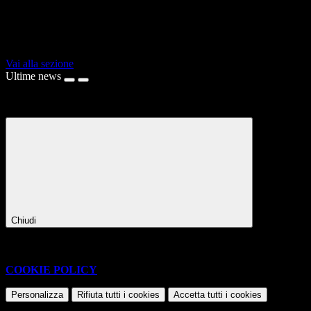
Corsi di formazione sviluppati per esperti, per ottenere crediti
formativi e approfondire o aggiornare le proprie competenze.
Vai alla sezione
Ultime news
Caricamento...
Chiudi
Questo sito o gli strumenti terzi da questo utilizzati si avvalgono di
cookie necessari al funzionamento ed utili alle finalità illustrate nella
COOKIE POLICY
.
Personalizza
Rifiuta tutti
i cookies
Accetta tutti
i cookies
Gestione cookie