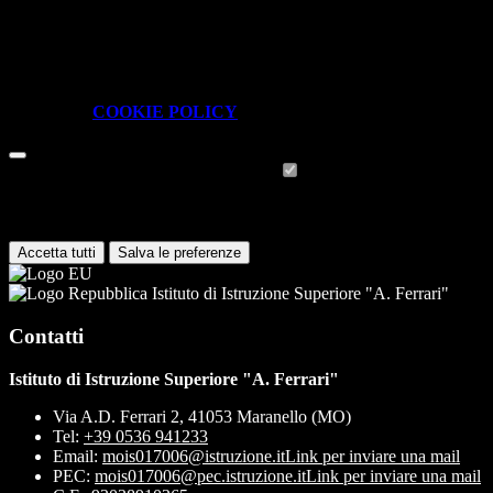
In questa schermata è possibile scegliere quali cookie consentire.
I cookie necessari sono quelli che consentono il funzionamento della
piattaforma e non è possibile disabilitarli.
Per conoscere quali sono i cookie necessari al funzionamento potete
visionare la
COOKIE POLICY
.
Cookie necessari per il funzionamento
I cookie necessari per il funzionamento non possono essere
disabilitati. È possibile consultare l'elenco nella pagina della cookie
policy.
Accetta tutti
Salva le preferenze
Istituto di Istruzione Superiore "A. Ferrari"
Contatti
Istituto di Istruzione Superiore "A. Ferrari"
Via A.D. Ferrari 2, 41053 Maranello (MO)
Tel:
+39 0536 941233
Email:
mois017006@istruzione.it
Link per inviare una mail
PEC:
mois017006@pec.istruzione.it
Link per inviare una mail