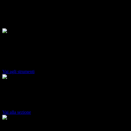
Dubbi sul futuro?
Il modulo Orientamento aiuta gli studenti nella scelta del percorso
migliore dopo le scuole superiori e gli insegnanti che li supportano.
Strumenti di orientamento
Tutte le risorse utili per scegliere il percorso giusto: test di
orientamento, colloqui e ricerca di percorsi ITS e universitari.
Vai agli strumenti
Risorse per studenti
Risorse per prepararsi al meglio per il proprio futuro.
Vai alla sezione
Formazione Docenti