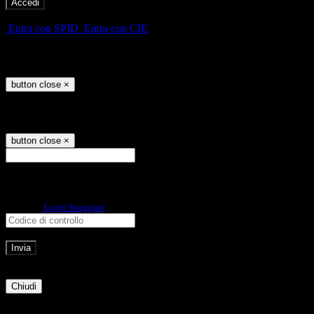
-
Entra con SPID
Entra con CIE
Seleziona utente
button close
×
Recupero password
button close
×
E-mail
Verrà inviato un messaggio
all'indirizzo indicato con le istruzioni necessarie.
Non hai una e-mail associata al nome utente? Effettua il reset della password
tramite la
Login Spaggiari
E-mail inviata, si prega di controllare la casella di posta elettronica!
Errore
Chiudi
Successo