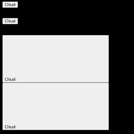
Chiudi
Informazione
Chiudi
Attendere...
Attendere il completamento dell'operazione...
Chiudi
Chiudi
Conferma