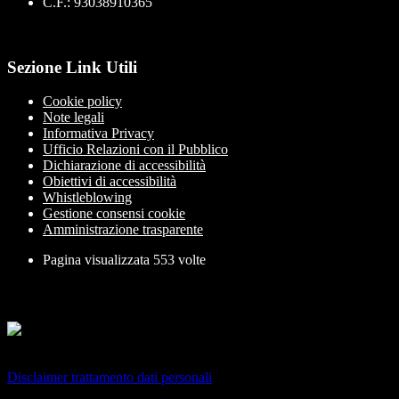
C.F.: 93038910365
Sezione Link Utili
Cookie policy
Note legali
Informativa Privacy
Ufficio Relazioni con il Pubblico
Dichiarazione di accessibilità
Obiettivi di accessibilità
Whistleblowing
Gestione consensi cookie
Amministrazione trasparente
Pagina visualizzata
553
volte
Sezione Copyright
Copyright 2026 | Engineered and powered by Gruppo Spaggiari
Parma S.p.A. | Divisione Publishing & New Social Media
Disclaimer trattamento dati personali