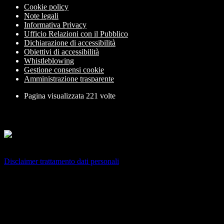
Cookie policy
Note legali
Informativa Privacy
Ufficio Relazioni con il Pubblico
Dichiarazione di accessibilità
Obiettivi di accessibilità
Whistleblowing
Gestione consensi cookie
Amministrazione trasparente
Pagina visualizzata
221
volte
Sezione Copyright
Copyright 2026 | Engineered and powered by Gruppo Spaggiari
Parma S.p.A. | Divisione Publishing & New Social Media
Disclaimer trattamento dati personali