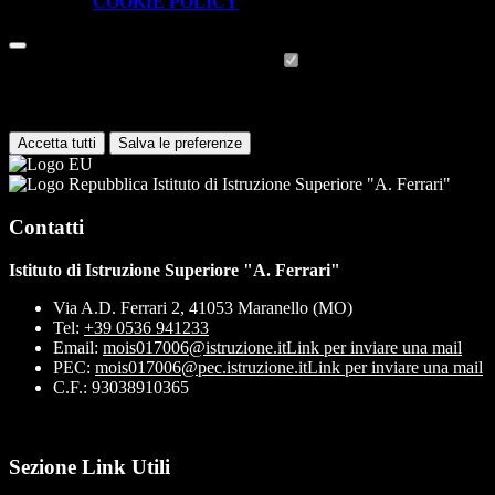
visionare la
COOKIE POLICY
.
Cookie necessari per il funzionamento
I cookie necessari per il funzionamento non possono essere
disabilitati. È possibile consultare l'elenco nella pagina della cookie
policy.
Accetta tutti
Salva le preferenze
Istituto di Istruzione Superiore "A. Ferrari"
Contatti
Istituto di Istruzione Superiore "A. Ferrari"
Via A.D. Ferrari 2, 41053 Maranello (MO)
Tel:
+39 0536 941233
Email:
mois017006@istruzione.it
Link per inviare una mail
PEC:
mois017006@pec.istruzione.it
Link per inviare una mail
C.F.: 93038910365
Sezione Link Utili