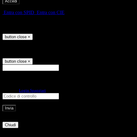
-
Entra con SPID
Entra con CIE
Seleziona utente
button close
×
Recupero password
button close
×
E-mail
Verrà inviato un messaggio
all'indirizzo indicato con le istruzioni necessarie.
Non hai una e-mail associata al nome utente? Effettua il reset della password
tramite la
Login Spaggiari
E-mail inviata, si prega di controllare la casella di posta elettronica!
Errore
Chiudi
Successo