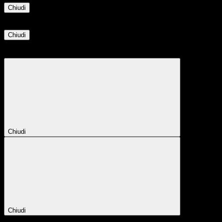
Chiudi
Informazione
Chiudi
Attendere...
Attendere il completamento dell'operazione...
Chiudi
Chiudi
Conferma