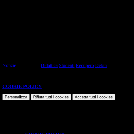
Gli studenti, per la registrazione delle presenze, sono tenuti a
presentarsi nelle aule indicate 15 minuti prima
dell’orario fissato
per la prova.
Allegati
RETTIFICA Calendario prove di recupero
File PDF
Contatore click: 73
Notizie
Tag pagina:
Didattica
Studenti
Recupero
Debiti
Questo sito o gli strumenti terzi da questo utilizzati si avvalgono di
cookie necessari al funzionamento ed utili alle finalità illustrate nella
COOKIE POLICY
.
Personalizza
Rifiuta tutti
i cookies
Accetta tutti
i cookies
Gestione cookie
In questa schermata è possibile scegliere quali cookie consentire.
I cookie necessari sono quelli che consentono il funzionamento della
piattaforma e non è possibile disabilitarli.
Per conoscere quali sono i cookie necessari al funzionamento potete