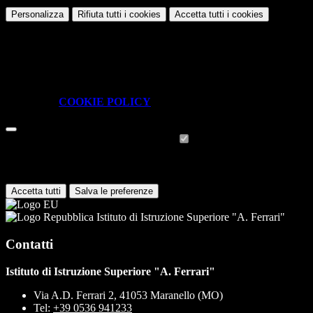
Personalizza
Rifiuta tutti
i cookies
Accetta tutti
i cookies
Gestione cookie
In questa schermata è possibile scegliere quali cookie consentire.
I cookie necessari sono quelli che consentono il funzionamento della
piattaforma e non è possibile disabilitarli.
Per conoscere quali sono i cookie necessari al funzionamento potete
visionare la
COOKIE POLICY
.
Cookie necessari per il funzionamento
I cookie necessari per il funzionamento non possono essere
disabilitati. È possibile consultare l'elenco nella pagina della cookie
policy.
Accetta tutti
Salva le preferenze
Istituto di Istruzione Superiore "A. Ferrari"
Contatti
Istituto di Istruzione Superiore "A. Ferrari"
Via A.D. Ferrari 2, 41053 Maranello (MO)
Tel:
+39 0536 941233