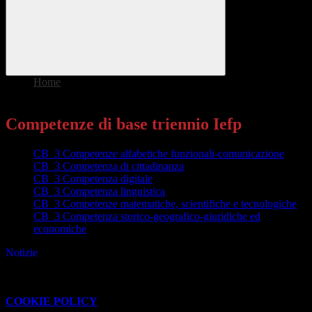
Home
>
Competenze di base triennio Iefp
Competenze di base triennio Iefp
CB_3 Competenze alfabetiche funzionali-comunicazione
CB_3 Competenza di cittadinanza
CB_3 Competenza digitale
CB_3 Competenza linguistica
CB_3 Competenze matematiche, scientifiche e tecnologiche
CB_3 Competenza storico-geografico-giuridiche ed
economiche
Notizie
Questo sito o gli strumenti terzi da questo utilizzati si avvalgono di
cookie necessari al funzionamento ed utili alle finalità illustrate nella
COOKIE POLICY
.