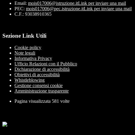
Email:
mois017006@istruzione.it
Link per inviare una mail
PEC:
mois017006@pec.istruzione.it
Link per inviare una mail
C.F.: 93038910365
Sezione Link Utili
Cookie policy
Note legali
Informativa Privacy
Ufficio Relazioni con il Pubblico
Dichiarazione di accessibilità
Obiettivi di accessibilità
Whistleblowing
Gestione consensi cookie
Amministrazione trasparente
Pagina visualizzata
581
volte
Sezione Copyright
Copyright 2026 | Engineered and powered by Gruppo Spaggiari