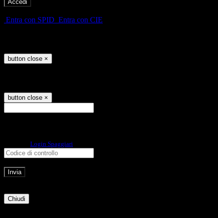
-
Entra con SPID
Entra con CIE
Seleziona utente
button close
×
Recupero password
button close
×
E-mail
Verrà inviato un messaggio
all'indirizzo indicato con le istruzioni necessarie.
Non hai una e-mail associata al nome utente? Effettua il reset della password
tramite la
Login Spaggiari
E-mail inviata, si prega di controllare la casella di posta elettronica!
Errore
Chiudi
Successo