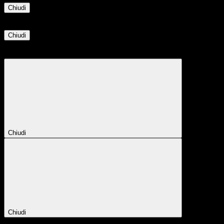
Chiudi
Informazione
Chiudi
Attendere...
Attendere il completamento dell'operazione...
Chiudi
Chiudi
Conferma