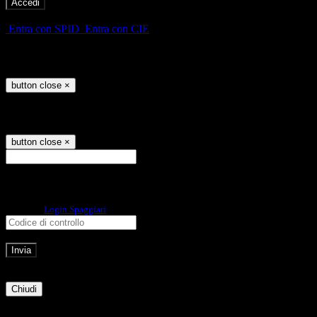
-
Entra con SPID
Entra con CIE
Seleziona utente
button close
×
Recupero password
button close
×
E-mail
Verrà inviato un messaggio
all'indirizzo indicato con le istruzioni necessarie.
Non hai una e-mail associata al nome utente? Effettua il reset della password
tramite la
Login Spaggiari
E-mail inviata, si prega di controllare la casella di posta elettronica!
Errore
Chiudi
Successo