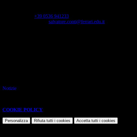
Riceve solo per appuntamento.
Telefono:
+39 0536 941233
Posta elettronica:
salvatore.conti@ferrari.edu.it
(apre il collegamento in una nuova finestra)
Allegati
CONTI Salvatore_Curriculum vitae europeo_13.07.2023.pdf
File PDF
Contatore click: 42
Notizie
Questo sito o gli strumenti terzi da questo utilizzati si avvalgono di
cookie necessari al funzionamento ed utili alle finalità illustrate nella
COOKIE POLICY
.
Personalizza
Rifiuta tutti
i cookies
Accetta tutti
i cookies
Gestione cookie
In questa schermata è possibile scegliere quali cookie consentire.