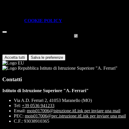
I cookie necessari sono quelli che consentono il funzionamento della
piattaforma e non è possibile disabilitarli.
Per conoscere quali sono i cookie necessari al funzionamento potete
visionare la
COOKIE POLICY
.
Cookie necessari per il funzionamento
I cookie necessari per il funzionamento non possono essere
disabilitati. È possibile consultare l'elenco nella pagina della cookie
policy.
Accetta tutti
Salva le preferenze
Istituto di Istruzione Superiore "A. Ferrari"
Contatti
Istituto di Istruzione Superiore "A. Ferrari"
Via A.D. Ferrari 2, 41053 Maranello (MO)
Tel:
+39 0536 941233
Email:
mois017006@istruzione.it
Link per inviare una mail
PEC:
mois017006@pec.istruzione.it
Link per inviare una mail
C.F.: 93038910365