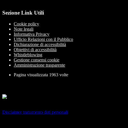
Sezione Link Utili
Cookie policy
Note legali
Informativa Privacy
Ufficio Relazioni con il Pubblico
Dichiarazione di accessibilità
Obiettivi di accessibilità
Whistleblowing
Gestione consensi cookie
Amministrazione trasparente
Pagina visualizzata
1963
volte
Sezione Copyright
Copyright 2026 | Engineered and powered by Gruppo Spaggiari
Parma S.p.A. | Divisione Publishing & New Social Media
Disclaimer trattamento dati personali