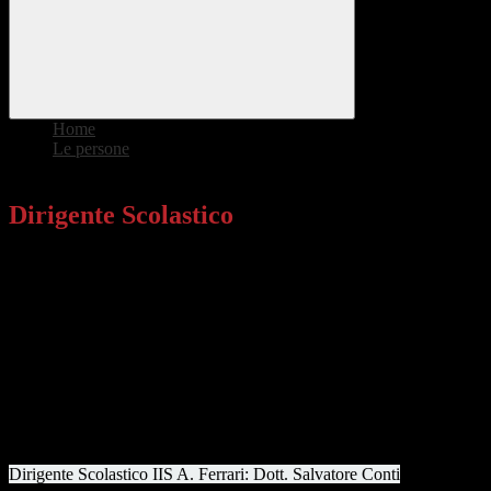
Home
>
Le persone
>
Dirigente Scolastico
Dirigente Scolastico
Il Dirigente Scolastico assicura la gestione unitaria dell’istituzione
scolastica, quindi ne ha la rappresentanza legale, ed è responsabile
della gestione delle risorse finanziarie e strumentali e dei risultati del
servizio offerto all’utenza.
Nel rispetto delle competenze degli organi collegiali scolastici,
spettano al Dirigente Scolastico autonomi poteri di direzione, di
coordinamento e di valorizzazione delle risorse umane, in particolare
il dirigente organizza l’attività scolastica secondo criteri di efficienza
ed efficacia formativa ed è anche titolare delle relazioni sindacali.
Dirigente Scolastico IIS A. Ferrari: Dott.
Salvatore Conti