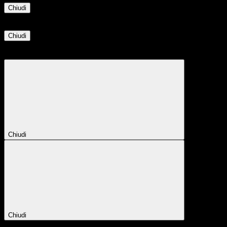
Chiudi
Informazione
Chiudi
Attendere...
Attendere il completamento dell'operazione...
Chiudi
Chiudi
Conferma