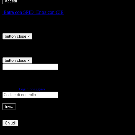
-
Entra con SPID
Entra con CIE
Seleziona utente
button close
×
Recupero password
button close
×
E-mail
Verrà inviato un messaggio
all'indirizzo indicato con le istruzioni necessarie.
Non hai una e-mail associata al nome utente? Effettua il reset della password
tramite la
Login Spaggiari
E-mail inviata, si prega di controllare la casella di posta elettronica!
Errore
Chiudi
Successo