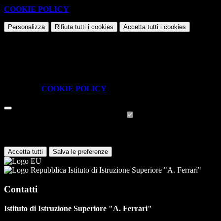
cookie necessari al funzionamento ed utili alle finalità illustrate nella
COOKIE POLICY
.
Personalizza
Rifiuta tutti
i cookies
Accetta tutti
i cookies
Gestione cookie
In questa schermata è possibile scegliere quali cookie consentire.
I cookie necessari sono quelli che consentono il funzionamento della
piattaforma e non è possibile disabilitarli.
Per conoscere quali sono i cookie necessari al funzionamento potete
visionare la
COOKIE POLICY
.
Cookie necessari per il funzionamento
I cookie necessari per il funzionamento non possono essere
disabilitati. È possibile consultare l'elenco nella pagina della cookie
policy.
Accetta tutti
Salva le preferenze
Istituto di Istruzione Superiore "A. Ferrari"
Contatti
Istituto di Istruzione Superiore "A. Ferrari"