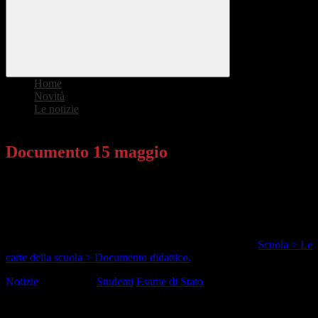
Home
>
Novità
>
Le notizie
>
Documento 15 maggio
Documento 15 maggio
Si informa che i Documenti del 15 maggio, elaborati dai Consigli di
classe delle classi quinte in vista dell'Esame di Stato conclusivo del
secondo ciclo di istruzione, sono stati regolarmente predisposti e
approvati in data odierna.
I documenti sono disponibili e consultabili nella sezione
Scuola > Le
carte della scuola > Documento didattico.
Notizie
Tag pagina:
Studenti
Esame di Stato
Questo sito o gli strumenti terzi da questo utilizzati si avvalgono di