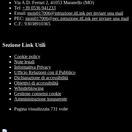
Via A.D. Ferrari 2, 41053 Maranello (MO)
Tel:
+39 0536 941233
Email:
mois017006@istruzione.it
Link per inviare una mail
PEC:
mois017006@pec.istruzione.it
Link per inviare una mail
C.F.: 93038910365
Sezione Link Utili
Cookie policy
Note legali
Informativa Privacy
Ufficio Relazioni con il Pubblico
Dichiarazione di accessibilità
Obiettivi di accessibilità
Whistleblowing
Gestione consensi cookie
Amministrazione trasparente
Pagina visualizzata
731
volte
Sezione Copyright