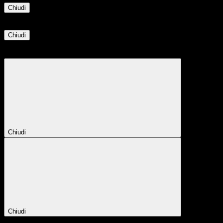
Chiudi
Informazione
Chiudi
Attendere...
Attendere il completamento dell'operazione...
Chiudi
Chiudi
Conferma