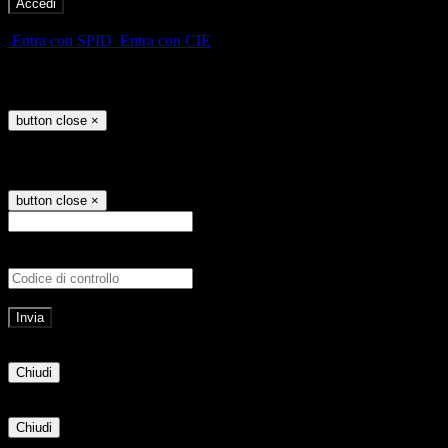
-
Entra con SPID
Entra con CIE
Seleziona utente
button close
×
Recupero password
button close
×
E-mail
Verrà inviato un messaggio all'indirizz
Non hai una e-mail associata al nome utente? Effettua il reset della password tram
E-mail inviata, si prega di controllare la casella di posta elettronica!
Errore
Chiudi
Successo
Chiudi
Informazione