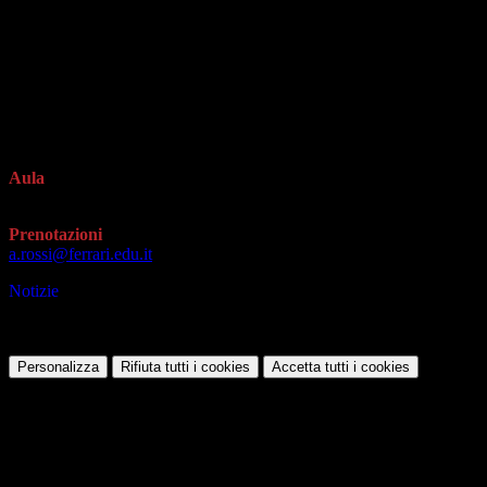
Lunedì 20 febbraio 2023 > 14.30 - 16.30
Lunedì 27 febbraio 2023 > 14.30 - 16.30
Lunedì 06 marzo 2023 > 14.30 - 16.30
Lunedì 13 marzo 2023 > 14.30 - 16.30
Lunedì 20 marzo 2023 > 14.30 - 16.30
Lunedì 27 marzo 2023 > 14.30 - 16.30
Lunedì 03 aprile 2023 > 14.30 - 16.30
Lunedì 03 aprile 2023 > 14.30 - 16.30
Aula
306
Prenotazioni
a.rossi@ferrari.edu.it
Notizie
Questo sito o gli strumenti terzi da questo utilizzati si avvalgono di coo
Personalizza
Rifiuta tutti
i cookies
Accetta tutti
i cookies
Gestione cookie
In questa schermata è possibile scegliere quali cookie consentire.
I cookie necessari sono quelli che consentono il funzionamento della pi
Per conoscere quali sono i cookie necessari al funzionamento potete v