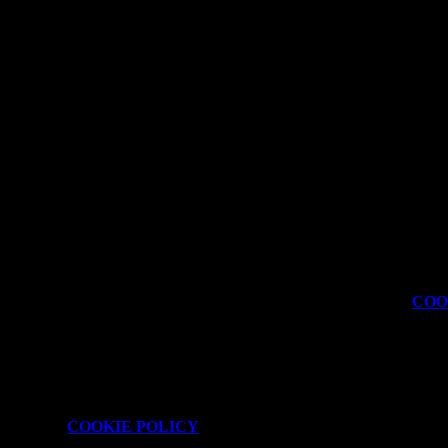
kie necessari al funzionamento ed utili alle finalità illustrate nella
COO
attaforma e non è possibile disabilitarli.
isionare la
COOKIE POLICY
.