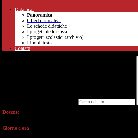
Didattica
Panoramica
Offerta formativa
Le schede didattiche
I progetti delle classi
I progetti scolastici (archivio)
Libri di testo
Contatti
Campo di ricerca per le pagine del sito
Docente
prof. Alberto ROSSI
Giorno e ora
Lunedì 13 febbraio 2023 > 14.30 - 16.30