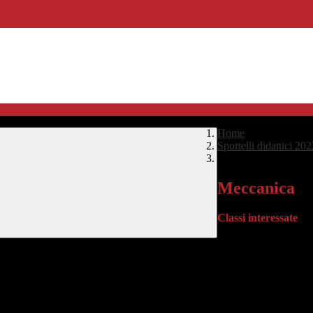
Home
>
Sportelli didattici 20
Meccanica
Meccanica
Classi interessate
TriennioProfessionale