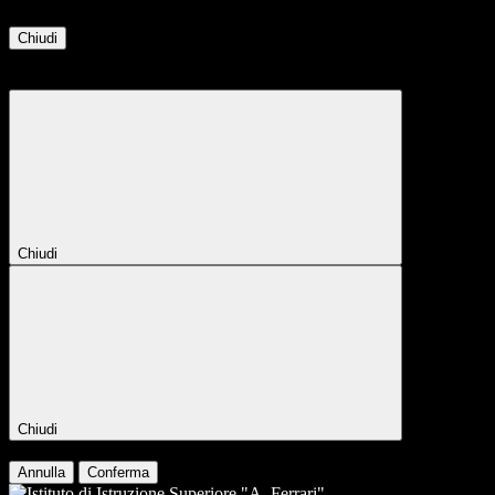
Chiudi
Attendere...
Attendere il completamento dell'operazione...
Chiudi
Chiudi
Conferma
Annulla
Conferma