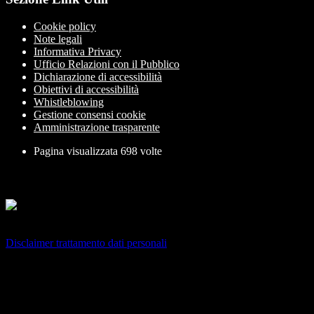
Cookie policy
Note legali
Informativa Privacy
Ufficio Relazioni con il Pubblico
Dichiarazione di accessibilità
Obiettivi di accessibilità
Whistleblowing
Gestione consensi cookie
Amministrazione trasparente
Pagina visualizzata
698
volte
Sezione Copyright
Copyright 2026 | Engineered and powered by Gruppo Spaggiari
Parma S.p.A. | Divisione Publishing & New Social Media
Disclaimer trattamento dati personali