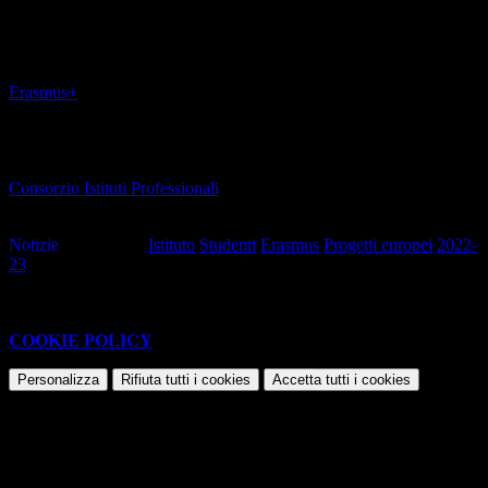
così alla promozione di un’Europa delle conoscenze.
Approfondimenti
Erasmus+
Il sito nazionale del Programma europeo per l’istruzione, la
formazione, la gioventù e lo sport
(apre il collegamento in una nuova finestra)
Consorzio Istituti Professionali
(apre il collegamento in una nuova finestra)
Notizie
Tag pagina:
Istituto
Studenti
Erasmus
Progetti europei
2022-
23
Questo sito o gli strumenti terzi da questo utilizzati si avvalgono di
cookie necessari al funzionamento ed utili alle finalità illustrate nella
COOKIE POLICY
.
Personalizza
Rifiuta tutti
i cookies
Accetta tutti
i cookies
Gestione cookie
In questa schermata è possibile scegliere quali cookie consentire.
I cookie necessari sono quelli che consentono il funzionamento della
piattaforma e non è possibile disabilitarli.