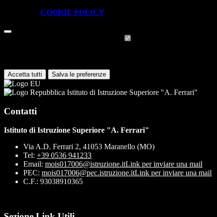
Per conoscere quali sono i cookie necessari al funzionamento potete
visionare la
COOKIE POLICY
.
Cookie necessari per il funzionamento
I cookie necessari per il funzionamento non possono essere
disabilitati. È possibile consultare l'elenco nella pagina della cookie
policy.
Accetta tutti
Salva le preferenze
Istituto di Istruzione Superiore "A. Ferrari"
Contatti
Istituto di Istruzione Superiore "A. Ferrari"
Via A.D. Ferrari 2, 41053 Maranello (MO)
Tel:
+39 0536 941233
Email:
mois017006@istruzione.it
Link per inviare una mail
PEC:
mois017006@pec.istruzione.it
Link per inviare una mail
C.F.: 93038910365
Sezione Link Utili