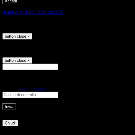
-
Entra con SPID
Entra con CIE
Seleziona utente
button close
×
Recupero password
button close
×
E-mail
Verrà inviato un messaggio
all'indirizzo indicato con le istruzioni necessarie.
Non hai una e-mail associata al nome utente? Effettua il reset della password
tramite la
Login Spaggiari
E-mail inviata, si prega di controllare la casella di posta elettronica!
Errore
Chiudi
Successo