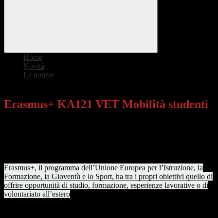
Home
>
Novità
>
Le notizie
>
Erasmus+ KA121 VET Mobilità studenti
Erasmus+ KA121 VET Mobilità studenti
Il giorno 28 marzo 2023 gli studenti del nostro Istituto beneficiari di
mobilità Erasmus+ KA1 VET hanno partecipato ad un percorso di
formazione organizzato dal Consorzio Istituti Professionali presso
ERGO san Filippo Neri a Modena.
Erasmus+, il programma dell’Unione Europea per l’Istruzione, la
Formazione, la Gioventù e lo Sport, h
a tra i
propri obiettivi quello di
offrire opportunità di studio, formazione, esperienze lavorative o di
volontariato all’estero
e lo sviluppo, attraverso la cooperazione
transnazionale, della qualità, dell’innovazione e della dimensione
europea nel settore della Formazione Professionale, contribuendo