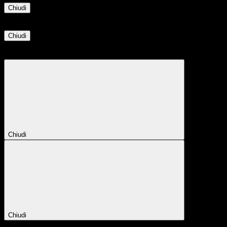
Chiudi
Informazione
Chiudi
Attendere...
Attendere il completamento dell'operazione...
Chiudi
Chiudi
Conferma