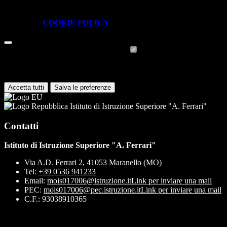
piattaforma e non è possibile disabilitarli.
Per conoscere quali sono i cookie necessari al funzionamento potete
visionare la
COOKIE POLICY
.
Cookie necessari per il funzionamento
I cookie necessari per il funzionamento non possono essere
disabilitati. È possibile consultare l'elenco nella pagina della cookie
policy.
Accetta tutti
Salva le preferenze
Istituto di Istruzione Superiore "A. Ferrari"
Contatti
Istituto di Istruzione Superiore "A. Ferrari"
Via A.D. Ferrari 2, 41053 Maranello (MO)
Tel:
+39 0536 941233
Email:
mois017006@istruzione.it
Link per inviare una mail
PEC:
mois017006@pec.istruzione.it
Link per inviare una mail
C.F.: 93038910365