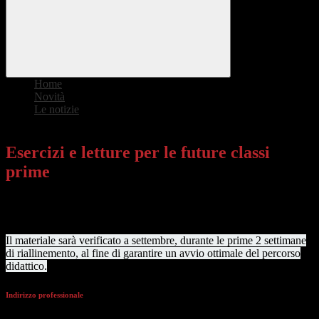
Home
>
Novità
>
Le notizie
>
Esercizi e letture per le future classi prime
Esercizi e letture per le future classi
prime
In questa sezione sono disponibili gli esercizi di ripasso e i consigli
di lettura pensati appositamente per gli studenti iscritti alle future
classi prime.
Il materiale sarà verificato a settembre, durante le prime 2 settimane
di riallinemento, al fine di garantire un avvio ottimale del percorso
didattico.
Indirizzo professionale