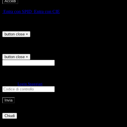
-
Entra con SPID
Entra con CIE
Seleziona utente
button close
×
Recupero password
button close
×
E-mail
Verrà inviato un messaggio
all'indirizzo indicato con le istruzioni necessarie.
Non hai una e-mail associata al nome utente? Effettua il reset della password
tramite la
Login Spaggiari
E-mail inviata, si prega di controllare la casella di posta elettronica!
Errore
Chiudi
Successo