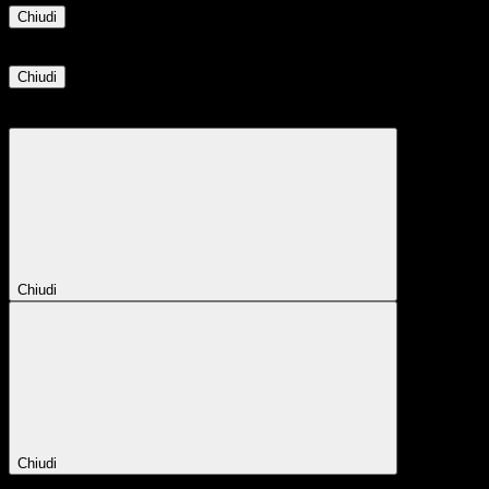
Chiudi
Informazione
Chiudi
Attendere...
Attendere il completamento dell'operazione...
Chiudi
Chiudi
Conferma