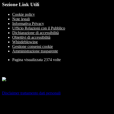
Sezione Link Utili
Cookie policy
Note legali
Informativa Privacy
Ufficio Relazioni con il Pubblico
Dichiarazione di accessibilità
Obiettivi di accessibilità
Whistleblowing
Gestione consensi cookie
Amministrazione trasparente
Pagina visualizzata
2374
volte
Sezione Copyright
Copyright 2026 | Engineered and powered by Gruppo Spaggiari
Parma S.p.A. | Divisione Publishing & New Social Media
Disclaimer trattamento dati personali