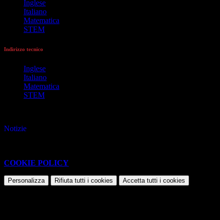
Inglese
Italiano
Matematica
STEM
Indirizzo tecnico
Inglese
Italiano
Matematica
STEM
(i collegamenti saranno aperti in una nuova finestra)
Notizie
Questo sito o gli strumenti terzi da questo utilizzati si avvalgono di
cookie necessari al funzionamento ed utili alle finalità illustrate nella
COOKIE POLICY
.
Personalizza
Rifiuta tutti
i cookies
Accetta tutti
i cookies
Gestione cookie
In questa schermata è possibile scegliere quali cookie consentire.
I cookie necessari sono quelli che consentono il funzionamento della