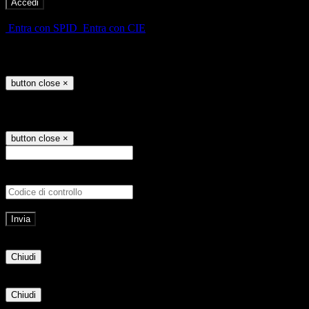
-
Entra con SPID
Entra con CIE
Seleziona utente
button close
×
Recupero password
button close
×
E-mail
Verrà inviato un messaggio all'indirizz
Non hai una e-mail associata al nome utente? Effettua il reset della password tram
E-mail inviata, si prega di controllare la casella di posta elettronica!
Errore
Chiudi
Successo
Chiudi
Informazione