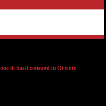
assi consumi in Oriente
ione di bassi consumi in Oriente
 e tecnologico dedicato al settore automotive. Verso la fine del
entoventi scuderie.
ani, Luigi Lombardo e Andrea Quarenghi
) - 50 km a nord di
vi dell’omonima marca sono a 40 km di qui e la produzione annuale è di