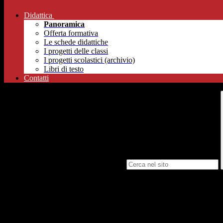
Didattica
Panoramica
Offerta formativa
Le schede didattiche
I progetti delle classi
I progetti scolastici (archivio)
Libri di testo
Contatti
Campo di ricerca per le pagine del sito
Tre studenti dell’istituto Ferrari di Maranello hanno concluso un’espe
viaggio hanno ottenuto un eccellente risultato nella gara per veicoli
«Siamo stati in Giappone, prefettura di Gifu - spiega il professor
Giov
Nagoya, capoluogo industriale del settore automotive e città da più di 