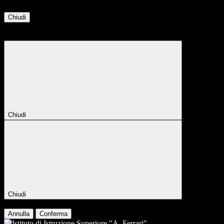
Chiudi
Attendere...
Attendere il completamento dell'operazione...
Chiudi
Chiudi
Conferma
Annulla
Conferma