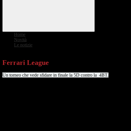
Home
>
Novità
>
Le notizie
>
Ferrari League
Ferrari League
Un torneo che vede sfidare in finale la 5D contro la 4BT.
Entrambe le squadre hanno combattuto e lottato vincendo le partite
con determinazione e orgoglio, ma non sono state le uniche, anche
lealtre squadre durante il torneo si sono dimostrate molto valide,
però la conclusione è, come dice Darwin, "chi si adatta meglio
sopravvive" e quindi non conta avere 9 giocatori che giocano a
calcio, ma ciò che conta è avere una squadra unita e performante
come si sono rivelate le squadre finaliste. Non vogliamo negare che
le altre squadre non fossero brave, anzi erano molto brave, però la
cosa concreta è che, purtroppo, non sono andate avanti.