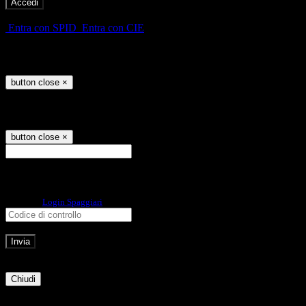
-
Entra con SPID
Entra con CIE
Seleziona utente
button close
×
Recupero password
button close
×
E-mail
Verrà inviato un messaggio
all'indirizzo indicato con le istruzioni necessarie.
Non hai una e-mail associata al nome utente? Effettua il reset della password
tramite la
Login Spaggiari
E-mail inviata, si prega di controllare la casella di posta elettronica!
Errore
Chiudi
Successo