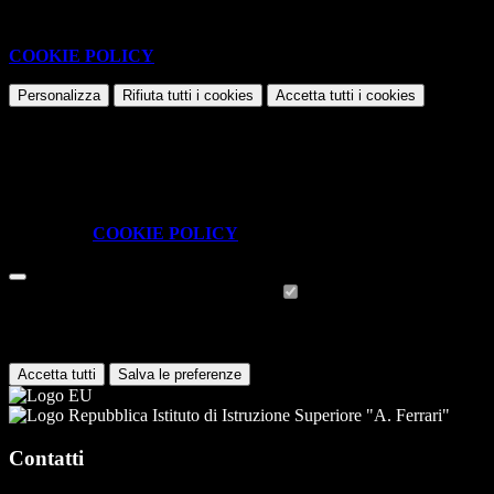
Questo sito o gli strumenti terzi da questo utilizzati si avvalgono di
cookie necessari al funzionamento ed utili alle finalità illustrate nella
COOKIE POLICY
.
Personalizza
Rifiuta tutti
i cookies
Accetta tutti
i cookies
Gestione cookie
In questa schermata è possibile scegliere quali cookie consentire.
I cookie necessari sono quelli che consentono il funzionamento della
piattaforma e non è possibile disabilitarli.
Per conoscere quali sono i cookie necessari al funzionamento potete
visionare la
COOKIE POLICY
.
Cookie necessari per il funzionamento
I cookie necessari per il funzionamento non possono essere
disabilitati. È possibile consultare l'elenco nella pagina della cookie
policy.
Accetta tutti
Salva le preferenze
Istituto di Istruzione Superiore "A. Ferrari"
Contatti