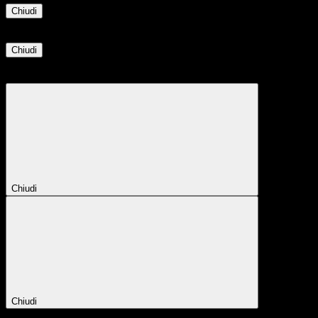
Chiudi
Informazione
Chiudi
Attendere...
Attendere il completamento dell'operazione...
Chiudi
Chiudi
Conferma