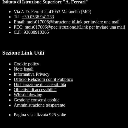
Istituto di Istruzione Superiore "A. Ferrari"
Via A.D. Ferrari 2, 41053 Maranello (MO)
Tel:
+39 0536 941233
Email:
mois017006@istruzione.it
Link per inviare una mail
PEC:
mois017006@pec.istruzione.it
Link per inviare una mail
C.F.: 93038910365
Sezione Link Utili
Cookie policy
Note legali
Informativa Privacy
Ufficio Relazioni con il Pubblico
Dichiarazione di accessibilità
Obiettivi di accessibilità
Whistleblowing
Gestione consensi cookie
Amministrazione trasparente
Pagina visualizzata
925
volte
Sezione Copyright