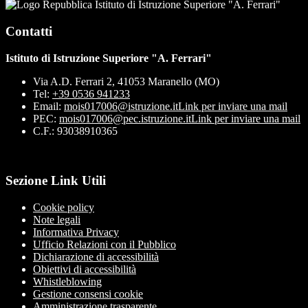
Istituto di Istruzione Superiore "A. Ferrari"
Contatti
Istituto di Istruzione Superiore "A. Ferrari"
Via A.D. Ferrari 2, 41053 Maranello (MO)
Tel:
+39 0536 941233
Email:
mois017006@istruzione.it
Link per inviare una mail
PEC:
mois017006@pec.istruzione.it
Link per inviare una mail
C.F.: 93038910365
Sezione Link Utili
Cookie policy
Note legali
Informativa Privacy
Ufficio Relazioni con il Pubblico
Dichiarazione di accessibilità
Obiettivi di accessibilità
Whistleblowing
Gestione consensi cookie
Amministrazione trasparente