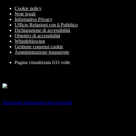
Cookie policy
Note legali
Informativa Privacy
Ufficio Relazioni con il Pubblico
Dichiarazione di accessibilità
Obiettivi di accessibilità
Whistleblowing
Gestione consensi cookie
Amministrazione trasparente
Pagina visualizzata
633
volte
Sezione Copyright
Copyright 2026 | Engineered and powered by Gruppo Spaggiari
Parma S.p.A. | Divisione Publishing & New Social Media
Disclaimer trattamento dati personali