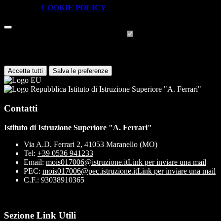
visionare la
COOKIE POLICY
.
Cookie necessari per il funzionamento
I cookie necessari per il funzionamento non possono essere
disabilitati. È possibile consultare l'elenco nella pagina della cookie
policy.
Accetta tutti
Salva le preferenze
Istituto di Istruzione Superiore "A. Ferrari"
Contatti
Istituto di Istruzione Superiore "A. Ferrari"
Via A.D. Ferrari 2, 41053 Maranello (MO)
Tel:
+39 0536 941233
Email:
mois017006@istruzione.it
Link per inviare una mail
PEC:
mois017006@pec.istruzione.it
Link per inviare una mail
C.F.: 93038910365
Sezione Link Utili