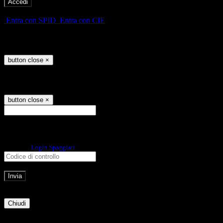
-
Entra con SPID
Entra con CIE
Seleziona utente
button close
×
Recupero password
button close
×
E-mail
Verrà inviato un messaggio
all'indirizzo indicato con le istruzioni necessarie.
Non hai una e-mail associata al nome utente? Effettua il reset della password
tramite la
Login Spaggiari
E-mail inviata, si prega di controllare la casella di posta elettronica!
Errore
Chiudi
Successo