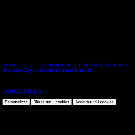
Allegati
Locandina programma (fronte)
File JPEG
Contatore click: 28
Locandina programma (retro)
File JPEG
Contatore click: 26
Notizie
Tag pagina:
Rassegna stampa
Progetti istituto
Automotive
Innovation Days
Auditorium Ferrari Maranello
Questo sito o gli strumenti terzi da questo utilizzati si avvalgono di
cookie necessari al funzionamento ed utili alle finalità illustrate nella
COOKIE POLICY
.
Personalizza
Rifiuta tutti
i cookies
Accetta tutti
i cookies
Gestione cookie
In questa schermata è possibile scegliere quali cookie consentire.
I cookie necessari sono quelli che consentono il funzionamento della
piattaforma e non è possibile disabilitarli.
Per conoscere quali sono i cookie necessari al funzionamento potete