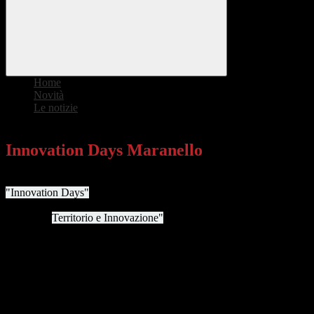
Home
>
Novità
>
Le notizie
>
Innovation Days Maranello
Innovation Days Maranello
Il prossimo 11 aprile 2025 si terrà a Maranello la quinta edizione di
"Innovation Days"
, un evento dedicato all'orientamento
professionale e formativo nel settore automotive. L'appuntamento,
intitolato "
Territorio e Innovazione"
, si svolgerà presso l'Auditorium
Ferrari e l'Aula Magna dell'IIS Ferrari.
La giornata, organizzata dalla Città di Maranello in collaborazione
con l'IIS Ferrari, prevede un ricco programma di interventi che
vedranno la partecipazione di figure di spicco del mondo Ferrari e
del settore automotive.