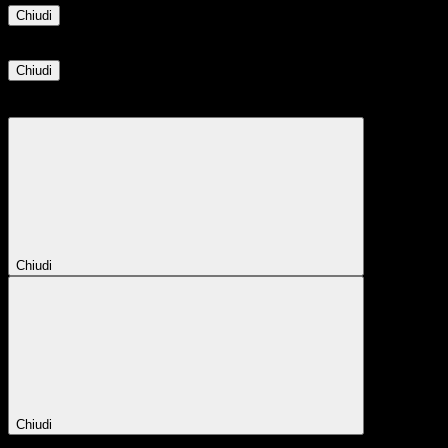
Chiudi
Informazione
Chiudi
Attendere...
Attendere il completamento dell'operazione...
Chiudi
Chiudi
Conferma