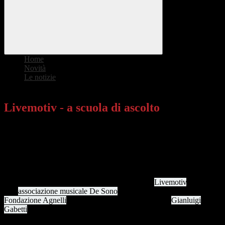
Home
>
Novità
>
Le notizie
>
Livemotiv - a scuola di ascolto
Livemotiv - a scuola di ascolto
Il giorno 7 febbraio 2025, gli studenti delle classi del triennio hanno
avuto l'opportunità di partecipare ad un workshop presso
l’Auditorium di Maranello. L'evento, strutturato come una lezione-
concerto, ha visto la partecipazione di giovani e talentuosi
strumentisti.
L'iniziativa si inserisce nel progetto pluriennale
Livemotiv
, promosso
dall’
associazione musicale De Sono
e in collaborazione con la
Fondazione Agnelli
. Nato per onorare la memoria di
Gianluigi
Gabetti
, già presidente onorario di De Sono e grande appassionato
di musica, Livemotiv si propone di avvicinare i giovani alla