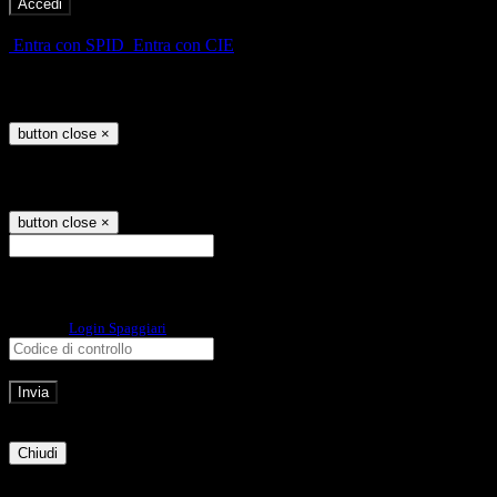
-
Entra con SPID
Entra con CIE
Seleziona utente
button close
×
Recupero password
button close
×
E-mail
Verrà inviato un messaggio
all'indirizzo indicato con le istruzioni necessarie.
Non hai una e-mail associata al nome utente? Effettua il reset della password
tramite la
Login Spaggiari
E-mail inviata, si prega di controllare la casella di posta elettronica!
Errore
Chiudi
Successo