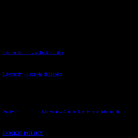
formazione musicale.
Attraverso un percorso stimolante e innovativo, gli studenti hanno
potuto esplorare le basi del linguaggio musicale classico, strumentale
e vocale, scoprendo interessanti connessioni con generi
contemporanei come pop, rock, rap e trap.
Approfondimenti
Livemotiv – a scuola di ascolto
Presentazione del progetto a cura della Fondazione Agnelli
(apre il collegamento in una nuova finestra)
Livemotiv - a scuola di ascolto
Presentazione del progetto a cura di DE SONO – Associazione per
la musica ETS
(apre il collegamento in una nuova finestra)
Caricamento...
Notizie
Tag pagina:
Livemotiv
Auditorium Ferrari Maranello
Questo sito o gli strumenti terzi da questo utilizzati si avvalgono di
cookie necessari al funzionamento ed utili alle finalità illustrate nella
COOKIE POLICY
.