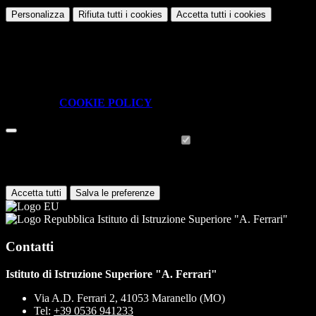
Personalizza
Rifiuta tutti
i cookies
Accetta tutti
i cookies
Gestione cookie
In questa schermata è possibile scegliere quali cookie consentire.
I cookie necessari sono quelli che consentono il funzionamento della
piattaforma e non è possibile disabilitarli.
Per conoscere quali sono i cookie necessari al funzionamento potete
visionare la
COOKIE POLICY
.
Cookie necessari per il funzionamento
I cookie necessari per il funzionamento non possono essere
disabilitati. È possibile consultare l'elenco nella pagina della cookie
policy.
Accetta tutti
Salva le preferenze
Istituto di Istruzione Superiore "A. Ferrari"
Contatti
Istituto di Istruzione Superiore "A. Ferrari"
Via A.D. Ferrari 2, 41053 Maranello (MO)
Tel:
+39 0536 941233