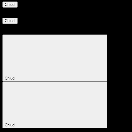
Chiudi
Informazione
Chiudi
Attendere...
Attendere il completamento dell'operazione...
Chiudi
Chiudi
Conferma