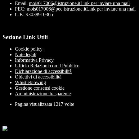
Email:
mois017006@istruzione.it
Link per inviare una mail
PEC:
mois017006@pec.istruzione.it
Link per inviare una mail
C.F.: 93038910365
Sezione Link Utili
Cookie policy
Note legali
Informativa Privacy
Ufficio Relazioni con il Pubblico
Dichiarazione di accessibilità
Obiettivi di accessibilità
Whistleblowing
Gestione consensi cookie
Amministrazione trasparente
Pagina visualizzata
1217
volte
Sezione Copyright
Copyright 2026 | Engineered and powered by Gruppo Spaggiari