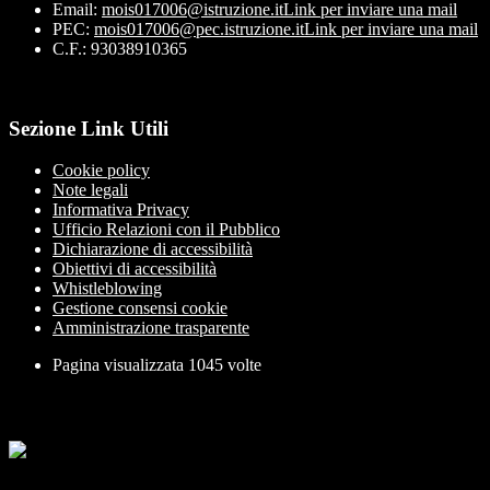
Email:
mois017006@istruzione.it
Link per inviare una mail
PEC:
mois017006@pec.istruzione.it
Link per inviare una mail
C.F.: 93038910365
Sezione Link Utili
Cookie policy
Note legali
Informativa Privacy
Ufficio Relazioni con il Pubblico
Dichiarazione di accessibilità
Obiettivi di accessibilità
Whistleblowing
Gestione consensi cookie
Amministrazione trasparente
Pagina visualizzata
1045
volte
Sezione Copyright
Copyright 2026 | Engineered and powered by Gruppo Spaggiari
Parma S.p.A. | Divisione Publishing & New Social Media