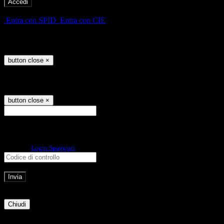
-
Entra con SPID
Entra con CIE
Seleziona utente
button close
×
Recupero password
button close
×
E-mail
Verrà inviato un messaggio
all'indirizzo indicato con le istruzioni necessarie.
Non hai una e-mail associata al nome utente? Effettua il reset della password
tramite la
Login Spaggiari
E-mail inviata, si prega di controllare la casella di posta elettronica!
Errore
Chiudi
Successo