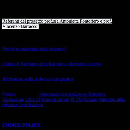
attraverso un corso in parte online (60 ore) grazie a materiali
multimediali, simulazioni ed esercitazioni, e in parte attraverso una
formazione in aula (40 ore) sulla robotica e l’Industria 4.0.
Referenti del progetto: prof.ssa Antonietta Pontoriero e prof.
Vincenzo Barracco.
Approfondimenti
Perché un patentino della robotica?
(apre il collegamento in una nuova finestra)
Comau Il Patentino della Robotica – Robotics License
(apre il collegamento in una nuova finestra)
Il Patentino della Robotica Campustore
(apre il collegamento in una nuova finestra)
Notizie
Tag pagina:
Alternanza Scuola Lavoro
Robotica
Formazione
2023-24
Progetti istituto
PCTO
Comau
Patentino della
robotica
Certificazioni
Questo sito o gli strumenti terzi da questo utilizzati si avvalgono di
cookie necessari al funzionamento ed utili alle finalità illustrate nella
COOKIE POLICY
.