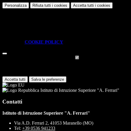
Personalizza
Rifiuta tutti
i cookies
Accetta tutti
i cookies
Gestione cookie
In questa schermata è possibile scegliere quali cookie consentire.
I cookie necessari sono quelli che consentono il funzionamento della
piattaforma e non è possibile disabilitarli.
Per conoscere quali sono i cookie necessari al funzionamento potete
visionare la
COOKIE POLICY
.
Cookie necessari per il funzionamento
I cookie necessari per il funzionamento non possono essere
disabilitati. È possibile consultare l'elenco nella pagina della cookie
policy.
Accetta tutti
Salva le preferenze
Istituto di Istruzione Superiore "A. Ferrari"
Contatti
Istituto di Istruzione Superiore "A. Ferrari"
Via A.D. Ferrari 2, 41053 Maranello (MO)
Tel:
+39 0536 941233