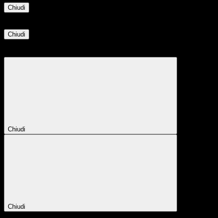
Chiudi
Informazione
Chiudi
Attendere...
Attendere il completamento dell'operazione...
Chiudi
Chiudi
Conferma