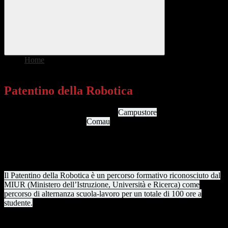
Home
>
Patentino della Robotica
Patentino della Robotica
l'IIS Ferrari - in collaborazione con
Campustore
, leader italiano nel
mercato dell’education, e
Comau
, azienda di riferimento nel campo
dell’automazione industriale - offre alle sue studentesse e studenti la
possibilità di conseguire il Patentino della Robotica, una
certificazione di uso e programmazione di robot industriali
riconosciuta a livello internazionale.
Il Patentino della Robotica è un percorso formativo riconosciuto dal
MIUR (Ministero dell’Istruzione, Università e Ricerca) come
percorso di alternanza scuola-lavoro per un totale di 100 ore a
studente.
I ragazzi e le ragazze impareranno a usare un robot industriale