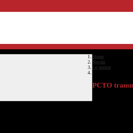
Home
>
Novità
>
Le notizie
>
PCTO transnazionale
PCTO transna
Un gruppo di studenti 
che serale, ha partec
o, gli studenti hanno lavorato in officine meccaniche selezionate, dove
eriggio e i fine settimana, sono state organizzate attività ricreative per