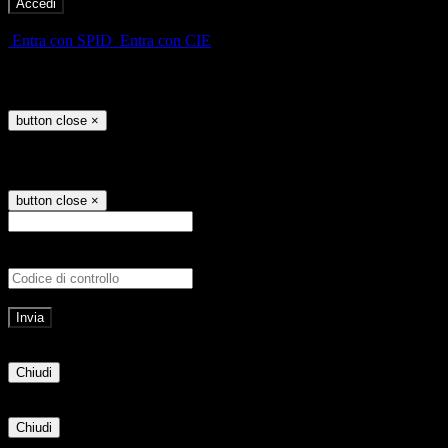
-
Entra con SPID
Entra con CIE
Seleziona utente
button close
×
Recupero password
button close
×
E-mail
Verrà inviato un messaggio all'indirizz
Non hai una e-mail associata al nome utente? Effettua il reset della password tram
E-mail inviata, si prega di controllare la casella di posta elettronica!
Errore
Chiudi
Successo
Chiudi
Informazione