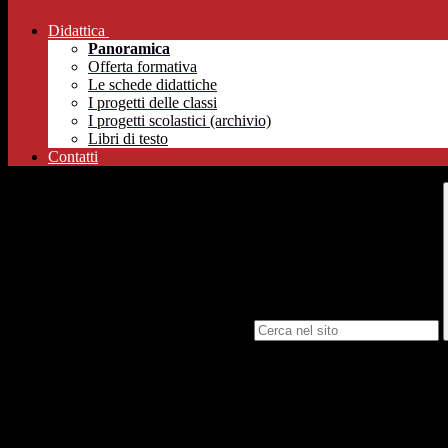
Didattica
Panoramica
Offerta formativa
Le schede didattiche
I progetti delle classi
I progetti scolastici (archivio)
Libri di testo
Contatti
Campo di ricerca per le pagine del sito
durata di 21 giorni dal 7 al 27 luglio 2024.
Accompagnati dalla prof.ssa Claudia Trapani e dal prof. Giovanni Zizz
meccaniche e applicare le conoscenze acquisite a scuola. Durante il pom
visite culturali a luoghi come Mondonedo e Taramundi.