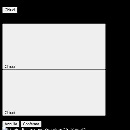
Chiudi
Attendere...
Attendere il completamento dell'operazione...
Chiudi
Chiudi
Conferma
Annulla
Conferma