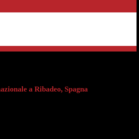
 a Ribadeo, Spagna
zionale a Ribadeo, Spagna
del triennio tecnico e professionale, provenienti sia dal corso diurno
ipato a un progetto PCTO transnazionale a Ribadeo, in Spagna, della
 hanno avuto l'opportunità di potenziare le proprie competenze
 favorire il team building e migliorare le competenze linguistiche, con