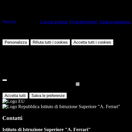
L'iniziativa aveva l'obiettivo di sviluppare le abilità tecniche degli s
attività che incoraggiassero la collaborazione di gruppo e il miglioram
Notizie
Tag pagina:
Lingua inglese
Progetti europei
Lingua spagnola
Questo sito o gli strumenti terzi da questo utilizzati si avvalgono di coo
Personalizza
Rifiuta tutti
i cookies
Accetta tutti
i cookies
Gestione cookie
In questa schermata è possibile scegliere quali cookie consentire.
I cookie necessari sono quelli che consentono il funzionamento della pi
Per conoscere quali sono i cookie necessari al funzionamento potete v
Cookie necessari per il funzionamento
I cookie necessari per il funzionamento non possono essere disabilitati.
Accetta tutti
Salva le preferenze
Istituto di Istruzione Superiore "A. Ferrari"
Contatti
Istituto di Istruzione Superiore "A. Ferrari"