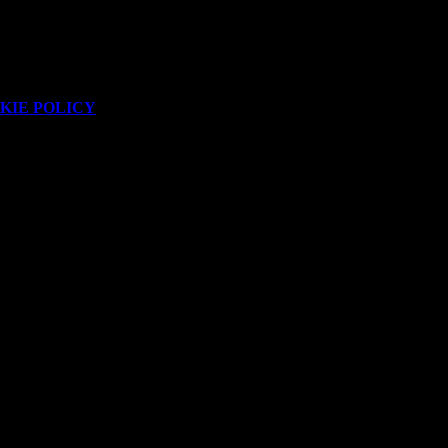
i, favorendo al contempo la crescita personale e professionale mediante
KIE POLICY
.