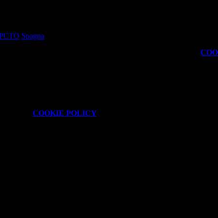
tudenti attraverso esperienze pratiche in ambienti lavorativi specializzat
ento della padronanza di una lingua straniera.
PCTO
Spagna
kie necessari al funzionamento ed utili alle finalità illustrate nella
COO
attaforma e non è possibile disabilitarli.
isionare la
COOKIE POLICY
.
 È possibile consultare l'elenco nella pagina della cookie policy.