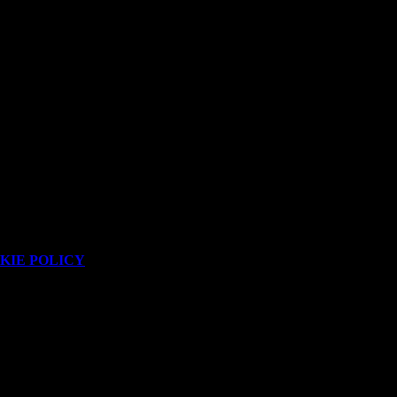
elle materie di logica e matematica.
tuerà gli studenti alle dinamiche degli esami.
.
KIE POLICY
.