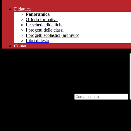
Didattica
Panoramica
Offerta formativa
Le schede didattiche
I progetti delle classi
I progetti scolastici (archivio)
Libri di testo
Contatti
Campo di ricerca per le pagine del sito
Comprendendo l'importanza di queste prove, l'IIS Ferrari vuole offrire 
I destinatari sono gli studenti del quinto o del quarto anno, sia indiriz