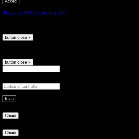
-
Entra con SPID
Entra con CIE
Seleziona utente
button close
×
Recupero password
button close
×
E-mail
Verrà inviato un messaggio all'indirizz
Non hai una e-mail associata al nome utente? Effettua il reset della password tram
E-mail inviata, si prega di controllare la casella di posta elettronica!
Errore
Chiudi
Successo
Chiudi
Informazione