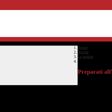
Home
>
Novità
>
Le notizie
>
Preparati all'Universi
Preparati all
"Preparati all'univers
dedicato a studenti des
ai suoi studenti le competenze necessarie per affrontarli brillantemente
zo professionale che tecnico.