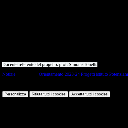
Gli obiettivi del corso sono:
Approfondimento delle conoscenze
Il corso fornirà una panoramica completa degli argomenti chiave
Simulazioni di test
Saranno affrontati esercizi di test regolari per familiarizzare con
Supporto Personalizzato
ll docente esperto sarà a disposizione per chiarire dubbi, offrire
Il corso avrà durata fino al termine delle scuola, con lezioni che si ter
Docente referente del progetto: prof. Simone Tonelli.
Notizie
Tag pagina:
Orientamento
2023-24
Progetti istituto
Potenziam
Questo sito o gli strumenti terzi da questo utilizzati si avvalgono di coo
Personalizza
Rifiuta tutti
i cookies
Accetta tutti
i cookies
Gestione cookie
In questa schermata è possibile scegliere quali cookie consentire.
I cookie necessari sono quelli che consentono il funzionamento della pi
Per conoscere quali sono i cookie necessari al funzionamento potete v