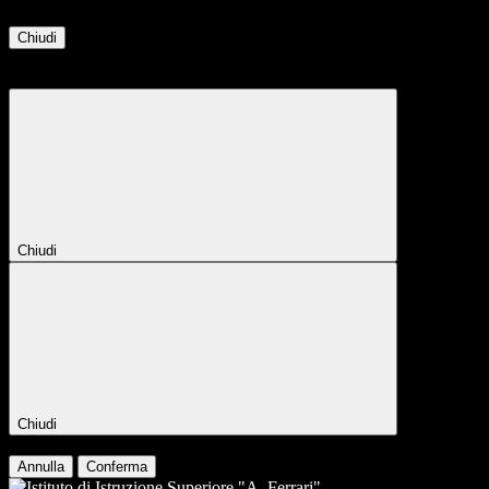
Chiudi
Attendere...
Attendere il completamento dell'operazione...
Chiudi
Chiudi
Conferma
Annulla
Conferma