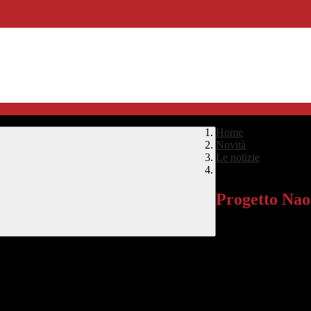
Home
>
Novità
>
Le notizie
>
Progetto Nao
Progetto Nao
Si è concluso il cors
obiettivo è stato pro
 lavoro di squadra.
nno avuto occasione di mettere alla prova le loro capacità in un contesto