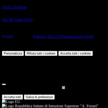
NAO Challenge
Scheda descrittiva del progetto
Sito del Team NAO
Creato dai partecipanti al corso
(apre il il collegamento in una nuova finestra)
Notizie
Tag pagina:
Robotica
2023-24
Progetti istituto
NAO
Questo sito o gli strumenti terzi da questo utilizzati si avvalgono di coo
Personalizza
Rifiuta tutti
i cookies
Accetta tutti
i cookies
Gestione cookie
In questa schermata è possibile scegliere quali cookie consentire.
I cookie necessari sono quelli che consentono il funzionamento della pi
Per conoscere quali sono i cookie necessari al funzionamento potete v
Cookie necessari per il funzionamento
I cookie necessari per il funzionamento non possono essere disabilitati.
Accetta tutti
Salva le preferenze
Istituto di Istruzione Superiore "A. Ferrari"