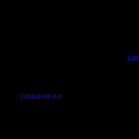
kie necessari al funzionamento ed utili alle finalità illustrate nella
COO
attaforma e non è possibile disabilitarli.
isionare la
COOKIE POLICY
.
 È possibile consultare l'elenco nella pagina della cookie policy.