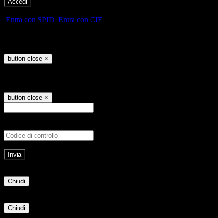
-
Entra con SPID
Entra con CIE
Seleziona utente
button close
×
Recupero password
button close
×
E-mail
Verrà inviato un messaggio all'indirizz
Non hai una e-mail associata al nome utente? Effettua il reset della password tram
E-mail inviata, si prega di controllare la casella di posta elettronica!
Errore
Chiudi
Successo
Chiudi
Informazione