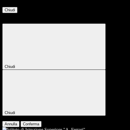
Chiudi
Attendere...
Attendere il completamento dell'operazione...
Chiudi
Chiudi
Conferma
Annulla
Conferma