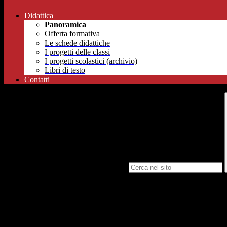
Didattica
Panoramica
Offerta formativa
Le schede didattiche
I progetti delle classi
I progetti scolastici (archivio)
Libri di testo
Contatti
Campo di ricerca per le pagine del sito
competenze trasversali come il pensiero critico, il problem solving e il
Il progetto ha riscosso un grande successo tra i nostri studenti che ha
Approfondimenti