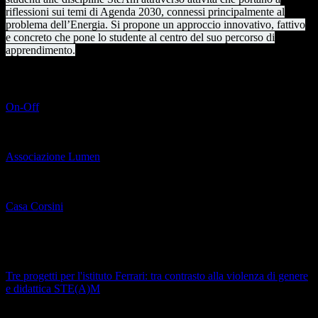
riflessioni sui temi di Agenda 2030, connessi principalmente al
problema dell’Energia. Si propone un approccio innovativo, fattivo
e concreto che pone lo studente al centro del suo percorso di
apprendimento.
Approfondimenti
On-Off
Sito ufficiale del progetto
(apre il collegamento in una nuova finestra)
Associazione Lumen
STEAM Education, Innovazione, Creatività
(apre il collegamento in una nuova finestra)
Casa Corsini
(apre il collegamento in una nuova finestra)
Rassegna stampa
Tre progetti per l'istituto Ferrari: tra contrasto alla violenza di genere
e didattica STE(A)M
Maranello Oggi
(apre il collegamento in una nuova finestra)