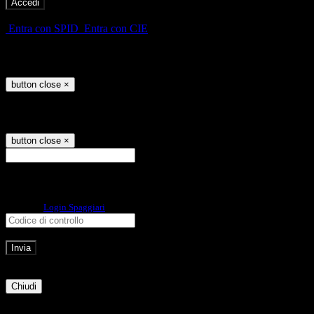
-
Entra con SPID
Entra con CIE
Seleziona utente
button close
×
Recupero password
button close
×
E-mail
Verrà inviato un messaggio
all'indirizzo indicato con le istruzioni necessarie.
Non hai una e-mail associata al nome utente? Effettua il reset della password
tramite la
Login Spaggiari
E-mail inviata, si prega di controllare la casella di posta elettronica!
Errore
Chiudi
Successo