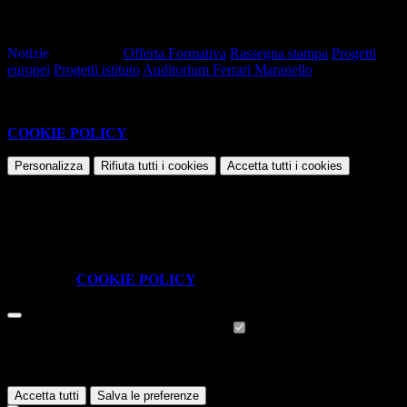
File PNG
Contatore click: 79
Notizie
Tag pagina:
Offerta Formativa
Rassegna stampa
Progetti
europei
Progetti istituto
Auditorium Ferrari Maranello
Questo sito o gli strumenti terzi da questo utilizzati si avvalgono di
cookie necessari al funzionamento ed utili alle finalità illustrate nella
COOKIE POLICY
.
Personalizza
Rifiuta tutti
i cookies
Accetta tutti
i cookies
Gestione cookie
In questa schermata è possibile scegliere quali cookie consentire.
I cookie necessari sono quelli che consentono il funzionamento della
piattaforma e non è possibile disabilitarli.
Per conoscere quali sono i cookie necessari al funzionamento potete
visionare la
COOKIE POLICY
.
Cookie necessari per il funzionamento
I cookie necessari per il funzionamento non possono essere
disabilitati. È possibile consultare l'elenco nella pagina della cookie
policy.
Accetta tutti
Salva le preferenze