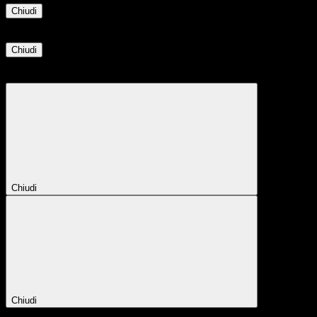
Chiudi
Informazione
Chiudi
Attendere...
Attendere il completamento dell'operazione...
Chiudi
Chiudi
Conferma