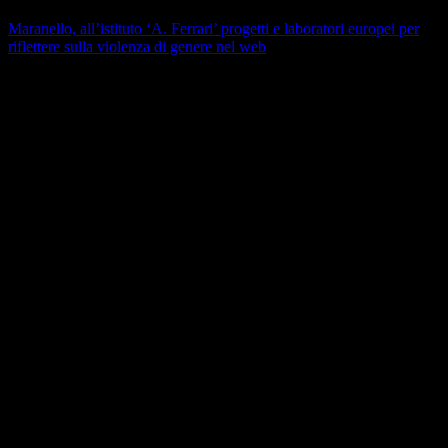
Maranello, all’istituto ‘A. Ferrari’ progetti e laboratori europei per
riflettere sulla violenza di genere nel web
Modena 2000
(apre il collegamento in una nuova finestra)
Allegati
Articolo Maranello Oggi - 01.12.2021
File PDF
Contatore click: 37
Articolo Modena 2000 - 01.12.2021
File PDF
Contatore click: 65
Articolo Gazzetta di Modena - 03.12.2021
File PNG
Contatore click: 73
Articolo Resto del Carlino - 07.12.2021