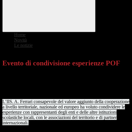
Home
>
Novità
>
Le notizie
>
Evento di condivisione esperienze POF
Evento di condivisione esperienze POF
Il
30 novembre 2021 alle ore 10
, presso l’Auditorium Enzo Ferrari
di Maranello, si è svolto un evento organizzato dall’Istituto di
Istruzione Superiore "A. Ferrari" per condividere le esperienze
previste nel proprio Piano Offerta Formativa.
L’IIS. A. Ferrari consapevole del valore aggiunto della cooperazione
a livello territoriale, nazionale ed europeo ha voluto condividere le
esperienze con rappresentanti degli enti e delle altre istituzioni
scolastiche locali, con le associazioni del territorio e di partner
internazionali.