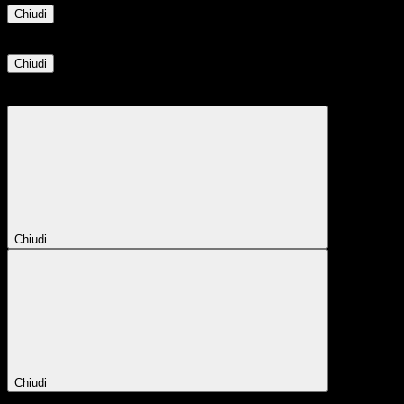
Chiudi
Informazione
Chiudi
Attendere...
Attendere il completamento dell'operazione...
Chiudi
Chiudi
Conferma