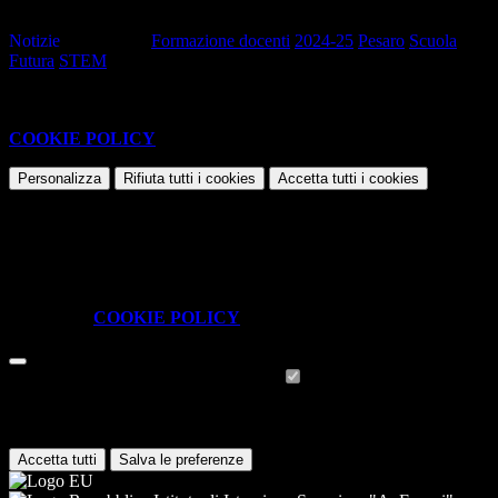
Caricamento...
Notizie
Tag pagina:
Formazione docenti
2024-25
Pesaro
Scuola
Futura
STEM
Questo sito o gli strumenti terzi da questo utilizzati si avvalgono di
cookie necessari al funzionamento ed utili alle finalità illustrate nella
COOKIE POLICY
.
Personalizza
Rifiuta tutti
i cookies
Accetta tutti
i cookies
Gestione cookie
In questa schermata è possibile scegliere quali cookie consentire.
I cookie necessari sono quelli che consentono il funzionamento della
piattaforma e non è possibile disabilitarli.
Per conoscere quali sono i cookie necessari al funzionamento potete
visionare la
COOKIE POLICY
.
Cookie necessari per il funzionamento
I cookie necessari per il funzionamento non possono essere
disabilitati. È possibile consultare l'elenco nella pagina della cookie
policy.
Accetta tutti
Salva le preferenze