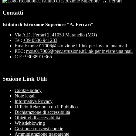
Istituto di Istruzione Superiore "A. Ferrari"
Contatti
Istituto di Istruzione Superiore "A. Ferrari"
Via A.D. Ferrari 2, 41053 Maranello (MO)
Tel:
+39 0536 941233
Email:
mois017006@istruzione.it
Link per inviare una mail
PEC:
mois017006@pec.istruzione.it
Link per inviare una mail
C.F.: 93038910365
Sezione Link Utili
Cookie policy
Note legali
Informativa Privacy
Ufficio Relazioni con il Pubblico
Dichiarazione di accessibilità
Obiettivi di accessibilità
Whistleblowing
Gestione consensi cookie
Amministrazione trasparente