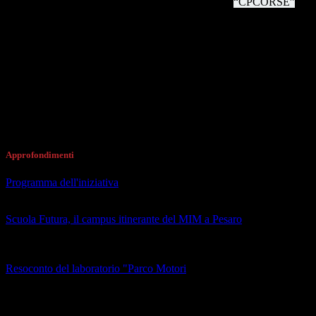
Gli studenti dell’Istituto rappresentando la scuderia
“CPCORSE”
, si
sono sfidati a colpo di giri veloci con altre tre scuderie, andando poi
ad analizzare i dati ricavati dalle macchine e dalle moto, piazzandosi
al secondo posto del podio. Ricca e’ stata anche la formazione dei
docenti divisa in team sulla didattica outdoor e sulla rendicontazione
dei progetti PNRR.
L’esperienza vissuta a Scuola Futura Pesaro dalla nostra delegazione
ha manifestato non solo un’esperienza formativa, ma anche un
ambiente di inclusione, nuove conoscenze e nuove sperimentazioni
da mettere in atto per il futuro.
Approfondimenti
Programma dell'iniziativa
(apre il collegamento in una nuova finestra)
Scuola Futura, il campus itinerante del MIM a Pesaro
Comunicato del Ministero dell'Istruzione e del Merito
(apre il collegamento in una nuova finestra)
Resoconto del laboratorio "Parco Motori
A cura di #NoiSiamoLeScuole, progeto del Ministero dell'Istruzione
(apre il collegamento in una nuova finestra)