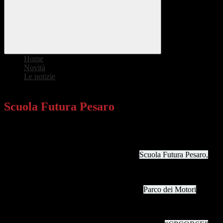
Home
>
Novità
>
Le notizie
>
Scuola Futura Pesaro
Scuola Futura Pesaro
Dal 4 al 7 luglio 2025 una delegazione di studenti del nostro Istituto,
accompagnati dalla prof.ssa Cinzia Paletta, ha partecipato con
entusiasmo e competenza, su invito della Scuola Polo Fanti di Carpi
rappresentata dalla Dirigente Alda Barbi, a
Scuola Futura Pesaro,
evento nazionale organizzato dal Ministero dell’Istruzione e del
Merito nell’ambito del Piano “Scuola 4.0”.
Gli studenti hanno preso parte al laboratorio
Parco dei Motori
,
ospitato presso i Musei Civici di Pesaro e Piazza del Popolo, che ha
unito la passione per le competizioni motoristiche alle materie Stem.