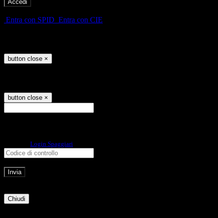
-
Entra con SPID
Entra con CIE
Seleziona utente
button close
×
Recupero password
button close
×
E-mail
Verrà inviato un messaggio
all'indirizzo indicato con le istruzioni necessarie.
Non hai una e-mail associata al nome utente? Effettua il reset della password
tramite la
Login Spaggiari
E-mail inviata, si prega di controllare la casella di posta elettronica!
Errore
Chiudi
Successo