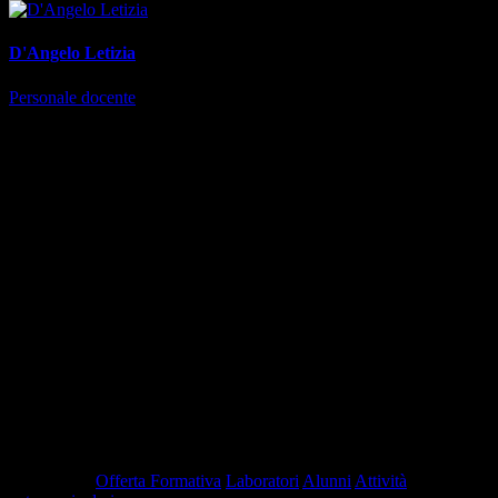
D'Angelo Letizia
Personale docente
Collaborazione
---
Risultati
Instaurare un legame più profondo tra studenti e Istituto
scolastico attraverso un modo diverso di vivere gli ambienti e
le persone che ne fanno parte.
Aumentare l’empatia degli studenti e la loro capacità di creare
gruppi affiatati tra pari.
Esplorare la propria emotività senza paura del giudizio o
sterile competitività.
Pubblicato:
14-12-2023 -
Revisione:
28-10-2025
Tag pagina:
Offerta Formativa
Laboratori
Alunni
Attività