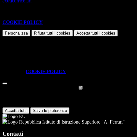
extracurricolari
Questo sito o gli strumenti terzi da questo utilizzati si avvalgono di
cookie necessari al funzionamento ed utili alle finalità illustrate nella
COOKIE POLICY
.
Personalizza
Rifiuta tutti
i cookies
Accetta tutti
i cookies
Gestione cookie
In questa schermata è possibile scegliere quali cookie consentire.
I cookie necessari sono quelli che consentono il funzionamento della
piattaforma e non è possibile disabilitarli.
Per conoscere quali sono i cookie necessari al funzionamento potete
visionare la
COOKIE POLICY
.
Cookie necessari per il funzionamento
I cookie necessari per il funzionamento non possono essere
disabilitati. È possibile consultare l'elenco nella pagina della cookie
policy.
Accetta tutti
Salva le preferenze
Istituto di Istruzione Superiore "A. Ferrari"
Contatti