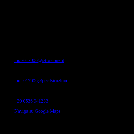
CAP
41053 Maranello (MO)
Orari
---
Email
mois017006@istruzione.it
PEC
mois017006@pec.istruzione.it
Telefono
+39 0536 941233
Naviga su Google Maps
Organizzato da