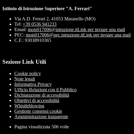
Istituto di Istruzione Superiore "A. Ferrari"
Via A.D. Ferrari 2, 41053 Maranello (MO)
Tel:
+39 0536 941233
Email:
mois017006@istruzione.it
Link per inviare una mail
PEC:
mois017006@pec.istruzione.it
Link per inviare una mail
C.F.: 93038910365
Sezione Link Utili
Cookie policy
Note legali
Informativa Privacy
Ufficio Relazioni con il Pubblico
Dichiarazione di accessibilità
Obiettivi di accessibilità
Whistleblowing
Gestione consensi cookie
Amministrazione trasparente
Pagina visualizzata
506
volte