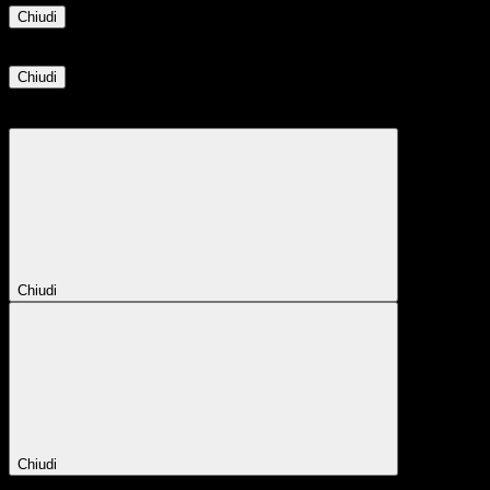
Chiudi
Informazione
Chiudi
Attendere...
Attendere il completamento dell'operazione...
Chiudi
Chiudi
Conferma