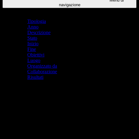
Menu di
navigazione
Indice pagina
Tipologia
Anno
Descrizione
Stato
Inizio
Fine
Obiettivi
Luogo
Organizzato da
Collaborazione
Risultati
Tipologia
Progetti di integrazione
Anno
2023-24