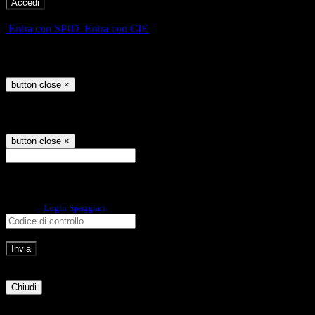
-
Entra con SPID
Entra con CIE
Seleziona utente
button close
×
Recupero password
button close
×
E-mail
Verrà inviato un messaggio
all'indirizzo indicato con le istruzioni necessarie.
Non hai una e-mail associata al nome utente? Effettua il reset della password
tramite la
Login Spaggiari
E-mail inviata, si prega di controllare la casella di posta elettronica!
Errore
Chiudi
Successo