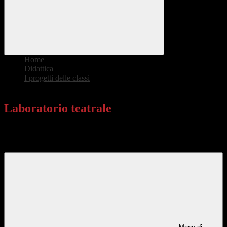
Home
>
Didattica
>
I progetti delle classi
>
Laboratorio teatrale
Laboratorio teatrale
Lezioni di teatro incentrate sulla realizzazione di un copione da
mettere in scena.