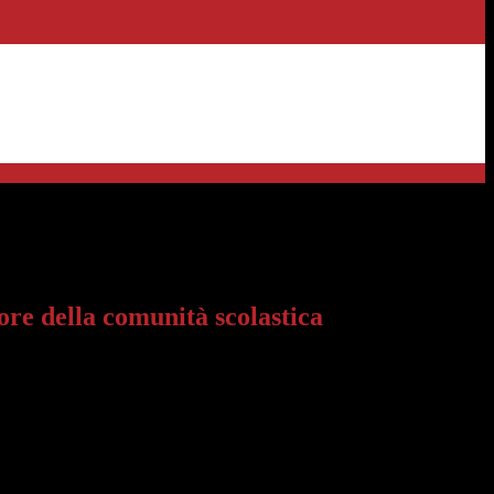
>
a comunità scolastica
ore della comunità scolastica
a attiva in alternativa alla sospensione scolastica.