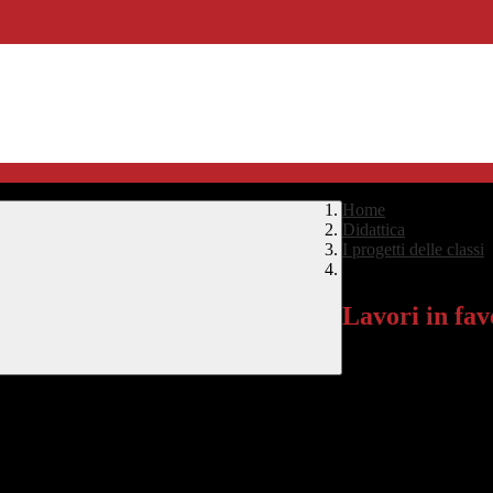
Home
>
Didattica
>
I progetti delle classi
Lavori in favore dell
Lavori in fav
Percorsi di cittadinanz