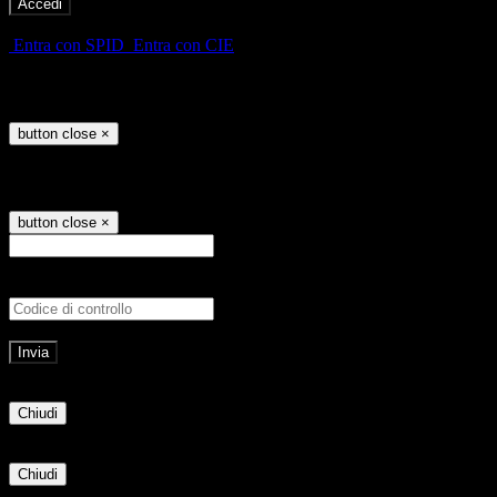
-
Entra con SPID
Entra con CIE
Seleziona utente
button close
×
Recupero password
button close
×
E-mail
Verrà inviato un messaggio all'indirizz
Non hai una e-mail associata al nome utente? Effettua il reset della password tram
E-mail inviata, si prega di controllare la casella di posta elettronica!
Errore
Chiudi
Successo
Chiudi
Informazione