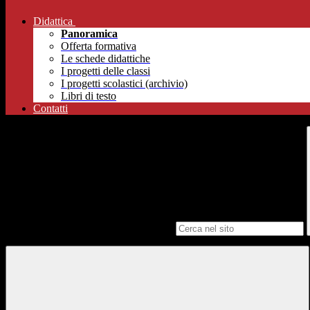
Didattica
Panoramica
Offerta formativa
Le schede didattiche
I progetti delle classi
I progetti scolastici (archivio)
Libri di testo
Contatti
Campo di ricerca per le pagine del sito