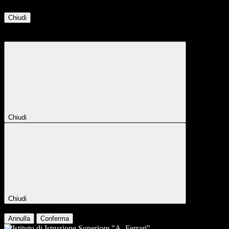
Chiudi
Attendere...
Attendere il completamento dell'operazione...
Chiudi
Chiudi
Conferma
Annulla
Conferma