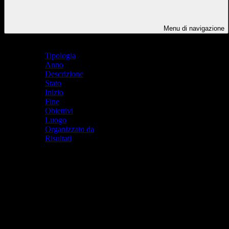
Menu di navigazione
Indice pagina
Tipologia
Anno
Descrizione
Stato
Inizio
Fine
Obiettivi
Luogo
Organizzato da
Risultati
Tipologia
Progetti di integrazione
Anno
2023-24