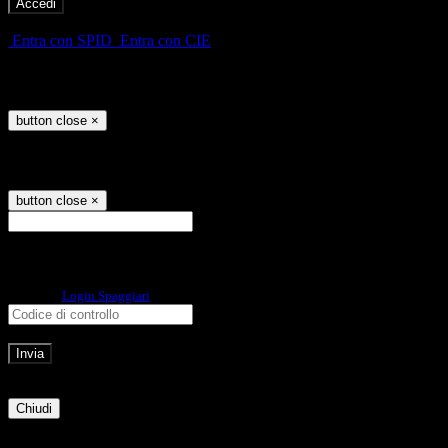
-
Entra con SPID
Entra con CIE
Seleziona utente
button close
×
Recupero password
button close
×
E-mail
Verrà inviato un messaggio
all'indirizzo indicato con le istruzioni necessarie.
Non hai una e-mail associata al nome utente? Effettua il reset della password
tramite la
Login Spaggiari
E-mail inviata, si prega di controllare la casella di posta elettronica!
Errore
Chiudi
Successo