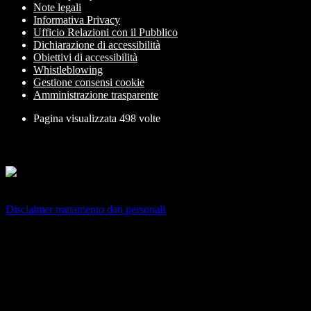
Note legali
Informativa Privacy
Ufficio Relazioni con il Pubblico
Dichiarazione di accessibilità
Obiettivi di accessibilità
Whistleblowing
Gestione consensi cookie
Amministrazione trasparente
Pagina visualizzata
498
volte
Sezione Copyright
Copyright 2026 | Engineered and powered by Gruppo Spaggiari
Parma S.p.A. | Divisione Publishing & New Social Media
Disclaimer trattamento dati personali