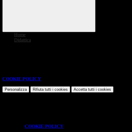
Home
>
Didattica
>
Schede didattiche
Nessun contenuto da visualizzare
Questo sito o gli strumenti terzi da questo utilizzati si avvalgono di
cookie necessari al funzionamento ed utili alle finalità illustrate nella
COOKIE POLICY
.
Personalizza
Rifiuta tutti
i cookies
Accetta tutti
i cookies
Gestione cookie
In questa schermata è possibile scegliere quali cookie consentire.
I cookie necessari sono quelli che consentono il funzionamento della
piattaforma e non è possibile disabilitarli.
Per conoscere quali sono i cookie necessari al funzionamento potete
visionare la
COOKIE POLICY
.