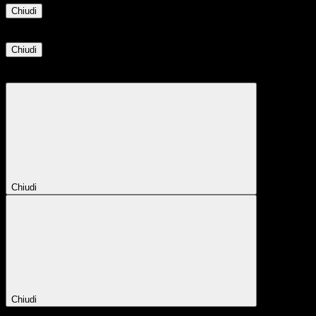
Chiudi
Informazione
Chiudi
Attendere...
Attendere il completamento dell'operazione...
Chiudi
Chiudi
Conferma