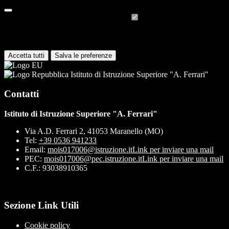
Cookie necessari per il funzionamento
I cookie necessari per il funzionamento non possono essere
disabilitati. È possibile consultare l'elenco nella pagina della cookie
policy.
Accetta tutti
Salva le preferenze
Istituto di Istruzione Superiore "A. Ferrari"
Contatti
Istituto di Istruzione Superiore "A. Ferrari"
Via A.D. Ferrari 2, 41053 Maranello (MO)
Tel:
+39 0536 941233
Email:
mois017006@istruzione.it
Link per inviare una mail
PEC:
mois017006@pec.istruzione.it
Link per inviare una mail
C.F.: 93038910365
Sezione Link Utili
Cookie policy