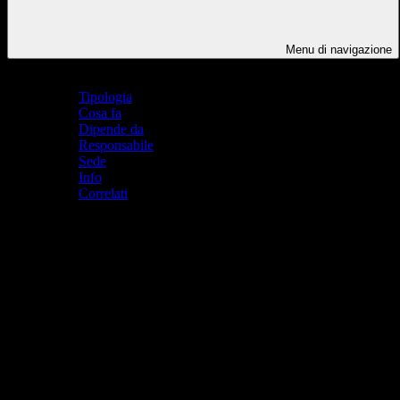
Menu di navigazione
Indice pagina
Tipologia
Cosa fa
Dipende da
Responsabile
Sede
Info
Correlati
Tipologia
Dipartimento
Cosa fa
È prerogativa del dipartimento tradurre il Piano dell’Offerta Formativa in
In particolare, è compito dei dipartimenti disciplinari: