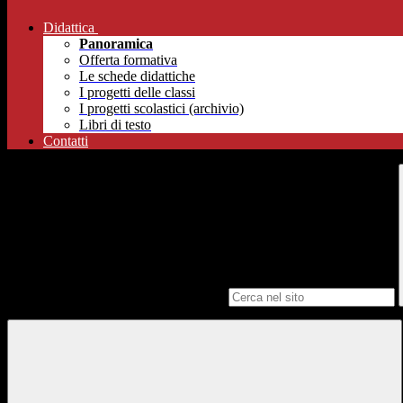
Didattica
Panoramica
Offerta formativa
Le schede didattiche
I progetti delle classi
I progetti scolastici (archivio)
Libri di testo
Contatti
Campo di ricerca per le pagine del sito