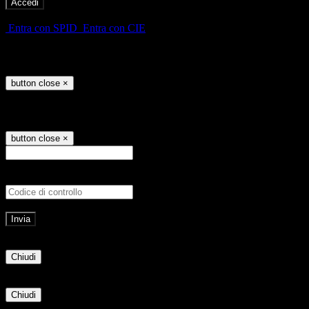
-
Entra con SPID
Entra con CIE
Seleziona utente
button close
×
Recupero password
button close
×
E-mail
Verrà inviato un messaggio all'indirizz
Non hai una e-mail associata al nome utente? Effettua il reset della password tram
E-mail inviata, si prega di controllare la casella di posta elettronica!
Errore
Chiudi
Successo
Chiudi
Informazione