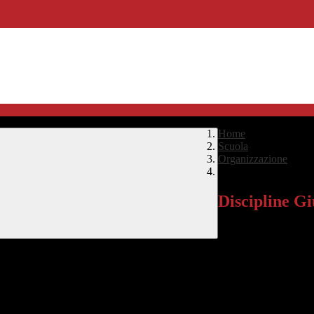
Home
>
Scuola
>
Organizzazione
>
Discipline Giuridico
Discipline G
AS 2025-26 > Diparti