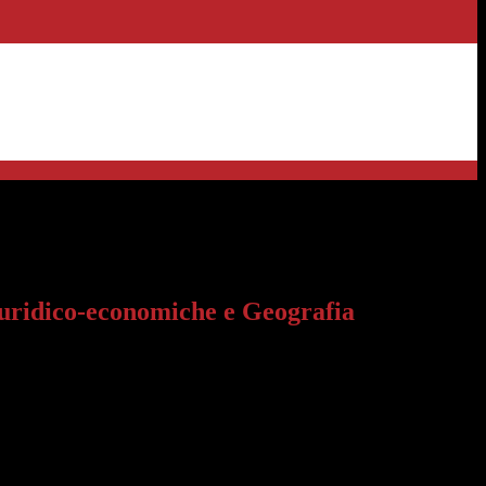
-economiche e Geografia
iuridico-economiche e Geografia
mento disciplinare