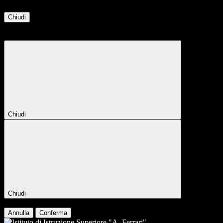
Chiudi
Attendere...
Attendere il completamento dell'operazione...
Chiudi
Chiudi
Conferma
Annulla
Conferma