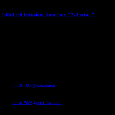
Sede
Istituto di Istruzione Superiore "A. Ferrari"
Indirizzo
Via A.D. Ferrari, 2
CAP
41053 Maranello (MO)
Orari
---
Email
mois017006@istruzione.it
PEC
mois017006@pec.istruzione.it
Telefono