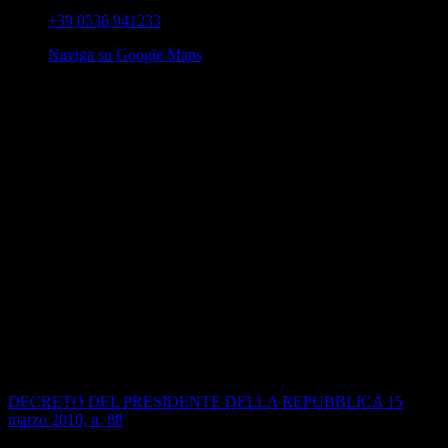
+39 0536 941233
Naviga su Google Maps
Info
I dipartimenti sono un’articolazione del Collegio dei docenti il cui
fine è supportare la didattica e la progettazione formativa.
Svolgono
un ruolo strategico per il processo di insegnamento-
apprendimento (DPR n.88 del 15.03.2010 art.5 c.3 lettera c e
Direttiva n.57 del 15.07.2010 1.2.2) e per la professionalità dei
docenti.
L'istituzione del dipartimento è prevista dal D.L.vo n.297/1994
Testo unico, che all'art. 7 recita:
"Il collegio dei docenti si articola in
dipartimenti disciplinari e interdisciplinari e in organi di
programmazione didattico-educativa e di valutazione degli alunni".
Correlati
DECRETO DEL PRESIDENTE DELLA REPUBBLICA 15
marzo 2010, n. 88
Regolamento recante norme per il riordino degli istituti tecnici