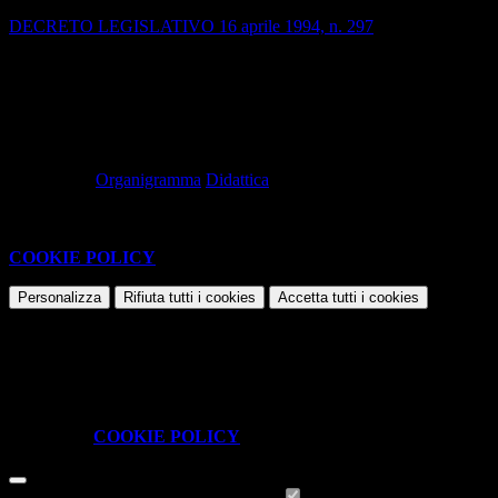
DECRETO LEGISLATIVO 16 aprile 1994, n. 297
Approvazione del testo unico delle disposizioni legislative vigenti in
materia di istruzione, relative alle scuole di ogni ordine e grado.
(i collegamenti saranno aperti in una nuova finestra)
Pubblicato:
24-10-2023 -
Revisione:
13-01-2026
Tag pagina:
Organigramma
Didattica
Questo sito o gli strumenti terzi da questo utilizzati si avvalgono di
cookie necessari al funzionamento ed utili alle finalità illustrate nella
COOKIE POLICY
.
Personalizza
Rifiuta tutti
i cookies
Accetta tutti
i cookies
Gestione cookie
In questa schermata è possibile scegliere quali cookie consentire.
I cookie necessari sono quelli che consentono il funzionamento della
piattaforma e non è possibile disabilitarli.
Per conoscere quali sono i cookie necessari al funzionamento potete
visionare la
COOKIE POLICY
.
Cookie necessari per il funzionamento