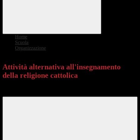
Home
>
Scuola
>
Organizzazione
>
Attività alternativa all'insegnamento della religione cattolica
Attività alternativa all'insegnamento
della religione cattolica
AS 2025-26 > Dipartimento disciplinare