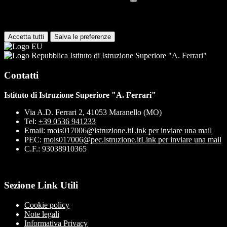
I cookie necessari per il funzionamento non possono essere
disabilitati. È possibile consultare l'elenco nella pagina della cookie
policy.
Accetta tutti
Salva le preferenze
Istituto di Istruzione Superiore "A. Ferrari"
Contatti
Istituto di Istruzione Superiore "A. Ferrari"
Via A.D. Ferrari 2, 41053 Maranello (MO)
Tel:
+39 0536 941233
Email:
mois017006@istruzione.it
Link per inviare una mail
PEC:
mois017006@pec.istruzione.it
Link per inviare una mail
C.F.: 93038910365
Sezione Link Utili
Cookie policy
Note legali
Informativa Privacy