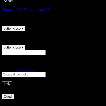
-
Entra con SPID
Entra con CIE
Seleziona utente
button close
×
Recupero password
button close
×
E-mail
Verrà inviato un messaggio
all'indirizzo indicato con le istruzioni necessarie.
Non hai una e-mail associata al nome utente? Effettua il reset della password
tramite la
Login Spaggiari
E-mail inviata, si prega di controllare la casella di posta elettronica!
Errore
Chiudi
Successo