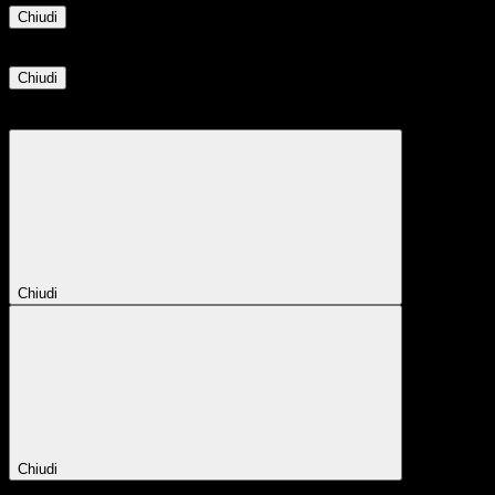
Chiudi
Informazione
Chiudi
Attendere...
Attendere il completamento dell'operazione...
Chiudi
Chiudi
Conferma