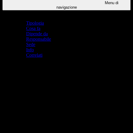
Menu di
navigazione
Indice pagina
Tipologia
Cosa fa
Dipende da
Responsabile
Sede
Info
Correlati
Tipologia
Dipartimento
Cosa fa
È prerogativa del dipartimento tradurre il Piano dell’Offerta
Formativa in percorsi didattici disciplinari e interdisciplinari,
verificarne l’efficacia e introdurre modifiche.
In particolare, è compito dei dipartimenti disciplinari: