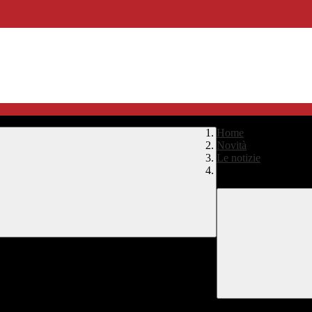
Home
>
Novità
>
Le notizie
>
Innovation Days Mar