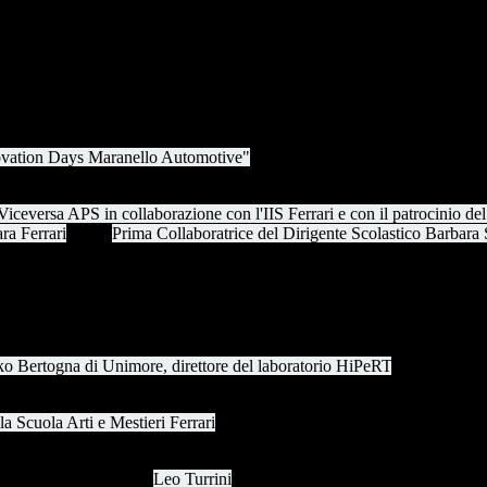
vation Days Maranello Automotive"
, iniziativa dedicata all'orientamen
pporto in rapida evoluzione tra il settore automotive e l'Intelligenza Artifi
ceversa APS in collaborazione con l'IIS Ferrari e con il patrocinio d
ra Ferrari
, della
Prima Collaboratrice del Dirigente Scolastico Barbara
gratuito di orientamento professionale per adulti e cittadini, a conferm
nza Artificiale: opportunità e sfide per il futuro lavorativo dei giovani, 
alogo diretto con professionisti, realtà imprenditoriali del Distretto e test
 Bertogna di Unimore, direttore del laboratorio HiPeRT
, ha tracciato 
 competizione internazionale di guida autonoma nel novembre 2025.
 Scuola Arti e Mestieri Ferrari
hanno offerto agli studenti una lettura 
tione consapevole del cambiamento nell'era dell'IA.
 IIS Ferrari, affidata a
Leo Turrini
, che ha accompagnato i riconoscimen