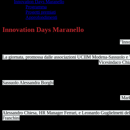
Innovation Days Maranello
Programma
Progetti premiati
Approfondimenti
Innovation Days Maranello
Si è tenuta mercoledì 13 maggio 2026 la seconda edizione degli
"Inno
classi terze e quarte dell'IIS "A. Ferrari", riuniti per approfondire il ra
La giornata, promossa dalle associazioni UCIIM Modena-Sassuolo e Vi
mattutina all'Auditorium Ferrari, aperta dai saluti del
Vicesindaco Chia
studenti. Nel pomeriggio l'Aula Magna ha invece accolto un laboratorio 
Al centro della giornata, il legame tra il mondo dei motori e l'Intellige
Sassuolo Alessandra Borghi
, curatrice dell'iniziativa, attraverso il di
metalmeccanica, nel digitale e nell'innovazione.
La mattinata ha offerto interventi di grande interesse. Il professor
Marko
portando come esempio il primo sorpasso autonomo effettuato in una
Alessandro Chiesa, HR Manager Ferrari, e Leonardo Guglielmetti della
Franchini
, psicologo e psicoterapeuta, ha affrontato il tema della ges
La mattinata si è conclusa con la cerimonia di premiazione dei progetti