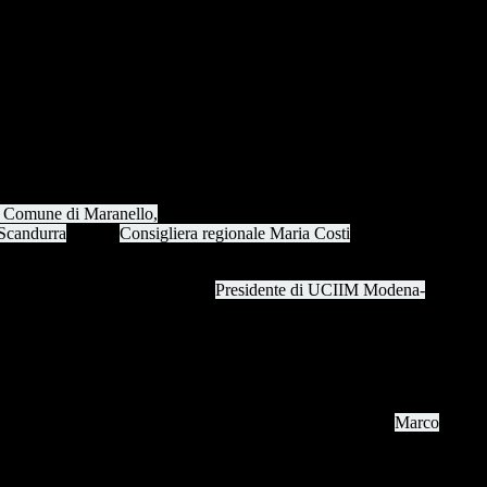
to scolastico e professionale che ha visto protagonisti gli studenti delle
ciale.
el Comune di Maranello,
si è articolata in due momenti. La sessione
 Scandurra
e della
Consigliera regionale Maria Costi
, era dedicata agli
are la vocazione dell'evento ad aprirsi alla comunità.
esplorate, come ha sottolineato la
Presidente di UCIIM Modena-
imonial chiamati a illustrare le competenze più richieste nell'industria
la traiettoria della ricerca sull'IA applicata ai sistemi complessi,
concreta delle trasformazioni in atto nel mondo del lavoro.
Marco
ti con un ricordo personale: il suo primo incontro con Enzo Ferrari.