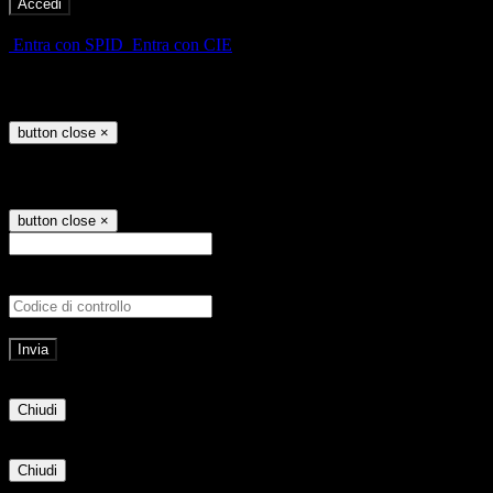
-
Entra con SPID
Entra con CIE
Seleziona utente
button close
×
Recupero password
button close
×
E-mail
Verrà inviato un messaggio all'indirizz
Non hai una e-mail associata al nome utente? Effettua il reset della password tram
E-mail inviata, si prega di controllare la casella di posta elettronica!
Errore
Chiudi
Successo
Chiudi
Informazione