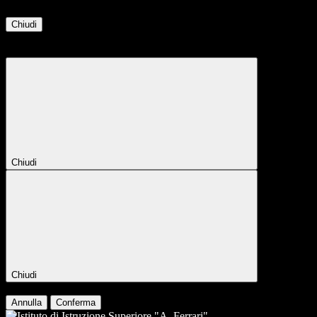
Chiudi
Attendere...
Attendere il completamento dell'operazione...
Chiudi
Chiudi
Conferma
Annulla
Conferma