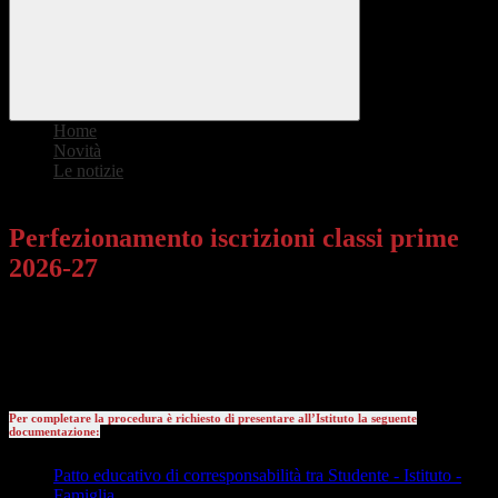
Home
>
Novità
>
Le notizie
>
Perfezionamento iscrizioni classi prime 2026-27
Perfezionamento iscrizioni classi prime
2026-27
Carissimi genitori,
entro mercoledì 8 luglio 2026
è necessario perfezionare l'iscrizione
alle classi PRIME attive per il prossimo anno scolastico.
Per completare la procedura è richiesto di presentare all’Istituto la seguente
documentazione:
Patto educativo di corresponsabilità tra Studente - Istituto -
Famiglia
(Firmato)