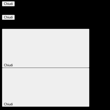
Chiudi
Informazione
Chiudi
Attendere...
Attendere il completamento dell'operazione...
Chiudi
Chiudi
Conferma