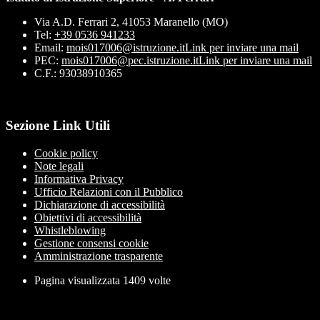
Via A.D. Ferrari 2, 41053 Maranello (MO)
Tel:
+39 0536 941233
Email:
mois017006@istruzione.it
Link per inviare una mail
PEC:
mois017006@pec.istruzione.it
Link per inviare una mail
C.F.: 93038910365
Sezione Link Utili
Cookie policy
Note legali
Informativa Privacy
Ufficio Relazioni con il Pubblico
Dichiarazione di accessibilità
Obiettivi di accessibilità
Whistleblowing
Gestione consensi cookie
Amministrazione trasparente
Pagina visualizzata
1409
volte
Sezione Copyright