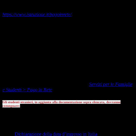
Il pagamento del contributo dovrà avvenire in modalità elettronica,
eseguito direttamente sul sito del Ministero dell’Istruzione
https://www.istruzione.it/pagoinrete/
(a cui si potrà accedere con le
stesse credenziali utilizzate all’atto dell’iscrizione online o mediante
codice Spid - Sistema Pubblico D'identità Digitale), utilizzando la
propria carta di credito o richiedendo l’addebito in conto, oppure
tramite i canali di banche e altri operatori aderenti a PagoPA:
presso le agenzie della propria banca
presso i punti vendita di SISAL, Lottomatica e ITB
presso le Poste
utilizzando l'home banking della propria banca
presso gli sportelli ATM
Per maggiori informazioni circa l’utilizzo del sistema Pago in Rete è
possibile consultare sul nostro sito la sezione
Servizi per le Famiglie
e Studenti > Pago in Rete
.
Gli studenti stranieri, in aggiunta alla documentazione sopra elencata, dovranno
consegnare:
Permesso di soggiorno per studenti stranieri o ricevuta della
Questura che attesta l’avvenuta richiesta del permesso di
soggiorno
Dichiarazione della data d’ingresso in Italia