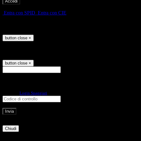
-
Entra con SPID
Entra con CIE
Seleziona utente
button close
×
Recupero password
button close
×
E-mail
Verrà inviato un messaggio
all'indirizzo indicato con le istruzioni necessarie.
Non hai una e-mail associata al nome utente? Effettua il reset della password
tramite la
Login Spaggiari
E-mail inviata, si prega di controllare la casella di posta elettronica!
Errore
Chiudi
Successo