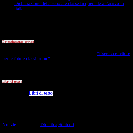
Dichiarazione della scuola e classe frequentate all’arrivo in
Italia
La documentazione COMPLETA dovrà essere consegnata
fisicamente alla segreteria didattica da giovedì 25 giugno a
mercoledì 8 luglio 2026, dalle 9:00 alle 12:30.
Potenziamento estivo:
Nella sezione News ed Eventi troverete la sezione
"Esercizi e letture
per le future classi prime"
.
Durante le prime due settimane di scuola i docenti delle rispettive
discipline controlleranno lo svolgimento dei compiti assegnati.
Libri di testo:
Ne
lla sezione
Libri di testo
è possibile prendere visione e scaricare la
lista completa dei testi scolastici in adozione.
L'assegnazione degli studenti alle classi sarà comunicata tramite
l'indirizzo email fornito dalla famiglia al momento dell'iscrizione,
entro la fine di luglio.
Notizie
Tag pagina:
Didattica
Studenti