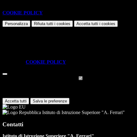
Questo sito o gli strumenti terzi da questo utilizzati si avvalgono di
cookie necessari al funzionamento ed utili alle finalità illustrate nella
COOKIE POLICY
.
Personalizza
Rifiuta tutti
i cookies
Accetta tutti
i cookies
Gestione cookie
In questa schermata è possibile scegliere quali cookie consentire.
I cookie necessari sono quelli che consentono il funzionamento della
piattaforma e non è possibile disabilitarli.
Per conoscere quali sono i cookie necessari al funzionamento potete
visionare la
COOKIE POLICY
.
Cookie necessari per il funzionamento
I cookie necessari per il funzionamento non possono essere
disabilitati. È possibile consultare l'elenco nella pagina della cookie
policy.
Accetta tutti
Salva le preferenze
Istituto di Istruzione Superiore "A. Ferrari"
Contatti
Istituto di Istruzione Superiore "A. Ferrari"