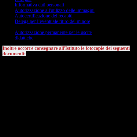
Informativa dati personali
(Firmata)
Autorizzazione all'utilizzo delle immagini
(Firmata)
Autocertificazione dei recapiti
(Compilata e firmata)
Delega per l’eventuale ritiro del minore
(Compilata, firmata e
consegnata con fotocopia del delegato e del delegante)
Autorizzazione permanente per le uscite
didattiche
(Compilata e firmata)
Inoltre occorre consegnare all'Istituto le fotocopie dei seguenti
documenti:
Codice fiscale di entrambi i genitori
Codice fiscale dello studente
Documento di riconoscimento valido di entrambi i genitori
Documento di riconoscimento valido dello studente
Certificato di diploma di terza media o diploma originale di
terza media
Certificazione delle competenze
Certificato Invalsi
Una foto dello studente in formato fototessera
Certificato vaccinale aggiornato
(solo per i residenti in
province diverse da Modena)
Contributo scolastico per l'Offerta Formativa di €110
(pagato
tramite PagoPA)