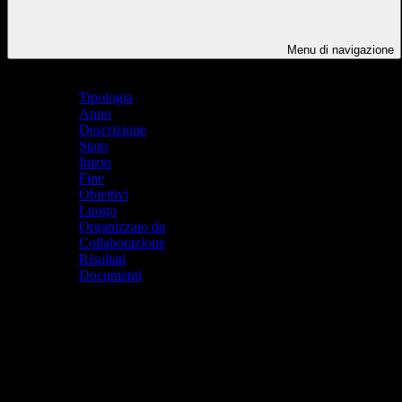
Menu di navigazione
Indice pagina
Tipologia
Anno
Descrizione
Stato
Inizio
Fine
Obiettivi
Luogo
Organizzato da
Collaborazione
Risultati
Documenti
Tipologia
Altro
Anno