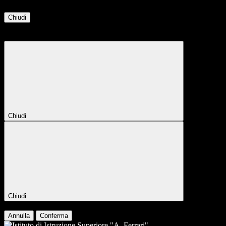
Chiudi
Attendere...
Attendere il completamento dell'operazione...
Chiudi
Chiudi
Conferma
Annulla
Conferma