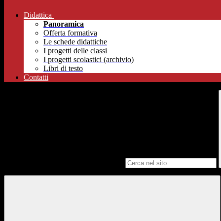
Didattica
Panoramica
Offerta formativa
Le schede didattiche
I progetti delle classi
I progetti scolastici (archivio)
Libri di testo
Contatti
Campo di ricerca per le pagine del sito