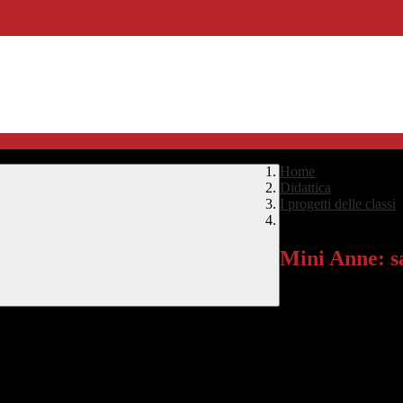
Home
>
Didattica
>
I progetti delle classi
Mini Anne: sai salvar
Mini Anne: sa
Progetto di divulgazio