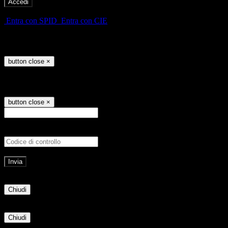
-
Entra con SPID
Entra con CIE
Seleziona utente
button close
×
Recupero password
button close
×
E-mail
Verrà inviato un messaggio all'indirizz
Non hai una e-mail associata al nome utente? Effettua il reset della password tram
E-mail inviata, si prega di controllare la casella di posta elettronica!
Errore
Chiudi
Successo
Chiudi
Informazione