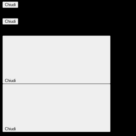
Chiudi
Informazione
Chiudi
Attendere...
Attendere il completamento dell'operazione...
Chiudi
Chiudi
Conferma