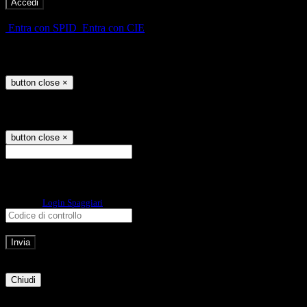
-
Entra con SPID
Entra con CIE
Seleziona utente
button close
×
Recupero password
button close
×
E-mail
Verrà inviato un messaggio
all'indirizzo indicato con le istruzioni necessarie.
Non hai una e-mail associata al nome utente? Effettua il reset della password
tramite la
Login Spaggiari
E-mail inviata, si prega di controllare la casella di posta elettronica!
Errore
Chiudi
Successo