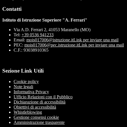
Contatti
Istituto di Istruzione Superiore "A. Ferrari"
Via A.D. Ferrari 2, 41053 Maranello (MO)
Tel:
+39 0536 941233
Email:
mois017006@istruzione.it
Link per inviare una mail
PEC:
mois017006@pec.istruzione.it
Link per inviare una mail
C.F.: 93038910365
Sezione Link Utili
Cookie policy
Note legali
Informativa Privacy
Ufficio Relazioni con il Pubblico
Dichiarazione di accessibilità
Obiettivi di accessibilità
Whistleblowing
Gestione consensi cookie
Amministrazione trasparente