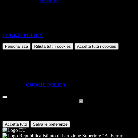
Dicembre
Nessun contenuto da visualizzare
Questo sito o gli strumenti terzi da questo utilizzati si avvalgono di
cookie necessari al funzionamento ed utili alle finalità illustrate nella
COOKIE POLICY
.
Personalizza
Rifiuta tutti
i cookies
Accetta tutti
i cookies
Gestione cookie
In questa schermata è possibile scegliere quali cookie consentire.
I cookie necessari sono quelli che consentono il funzionamento della
piattaforma e non è possibile disabilitarli.
Per conoscere quali sono i cookie necessari al funzionamento potete
visionare la
COOKIE POLICY
.
Cookie necessari per il funzionamento
I cookie necessari per il funzionamento non possono essere
disabilitati. È possibile consultare l'elenco nella pagina della cookie
policy.
Accetta tutti
Salva le preferenze
Istituto di Istruzione Superiore "A. Ferrari"