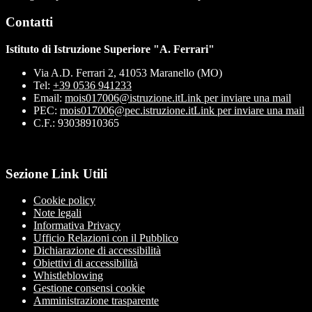
Contatti
Istituto di Istruzione Superiore "A. Ferrari"
Via A.D. Ferrari 2, 41053 Maranello (MO)
Tel:
+39 0536 941233
Email:
mois017006@istruzione.it
Link per inviare una mail
PEC:
mois017006@pec.istruzione.it
Link per inviare una mail
C.F.: 93038910365
Sezione Link Utili
Cookie policy
Note legali
Informativa Privacy
Ufficio Relazioni con il Pubblico
Dichiarazione di accessibilità
Obiettivi di accessibilità
Whistleblowing
Gestione consensi cookie
Amministrazione trasparente