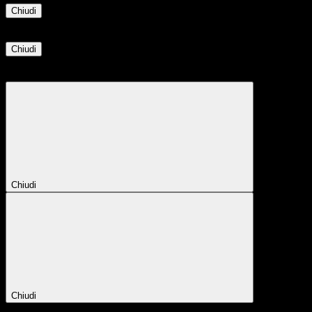
Chiudi
Informazione
Chiudi
Attendere...
Attendere il completamento dell'operazione...
Chiudi
Chiudi
Conferma