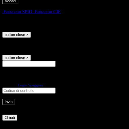
-
Entra con SPID
Entra con CIE
Seleziona utente
button close
×
Recupero password
button close
×
E-mail
Verrà inviato un messaggio
all'indirizzo indicato con le istruzioni necessarie.
Non hai una e-mail associata al nome utente? Effettua il reset della password
tramite la
Login Spaggiari
E-mail inviata, si prega di controllare la casella di posta elettronica!
Errore
Chiudi
Successo