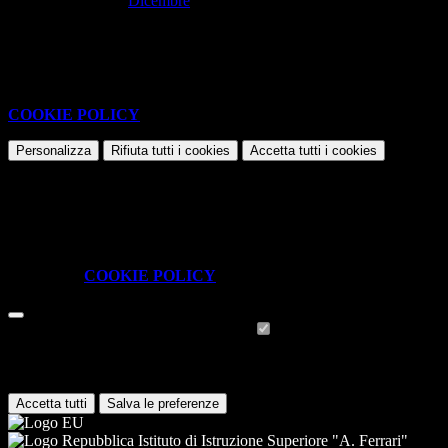
Dicembre
Nessun contenuto da visualizzare
Questo sito o gli strumenti terzi da questo utilizzati si avvalgono di
cookie necessari al funzionamento ed utili alle finalità illustrate nella
COOKIE POLICY
.
Personalizza
Rifiuta tutti
i cookies
Accetta tutti
i cookies
Gestione cookie
In questa schermata è possibile scegliere quali cookie consentire.
I cookie necessari sono quelli che consentono il funzionamento della
piattaforma e non è possibile disabilitarli.
Per conoscere quali sono i cookie necessari al funzionamento potete
visionare la
COOKIE POLICY
.
Cookie necessari per il funzionamento
I cookie necessari per il funzionamento non possono essere
disabilitati. È possibile consultare l'elenco nella pagina della cookie
policy.
Accetta tutti
Salva le preferenze
Istituto di Istruzione Superiore "A. Ferrari"