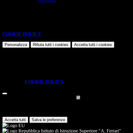
Dicembre
Nessun contenuto da visualizzare
Questo sito o gli strumenti terzi da questo utilizzati si avvalgono di
cookie necessari al funzionamento ed utili alle finalità illustrate nella
COOKIE POLICY
.
Personalizza
Rifiuta tutti
i cookies
Accetta tutti
i cookies
Gestione cookie
In questa schermata è possibile scegliere quali cookie consentire.
I cookie necessari sono quelli che consentono il funzionamento della
piattaforma e non è possibile disabilitarli.
Per conoscere quali sono i cookie necessari al funzionamento potete
visionare la
COOKIE POLICY
.
Cookie necessari per il funzionamento
I cookie necessari per il funzionamento non possono essere
disabilitati. È possibile consultare l'elenco nella pagina della cookie
policy.
Accetta tutti
Salva le preferenze
Istituto di Istruzione Superiore "A. Ferrari"