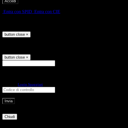
-
Entra con SPID
Entra con CIE
Seleziona utente
button close
×
Recupero password
button close
×
E-mail
Verrà inviato un messaggio
all'indirizzo indicato con le istruzioni necessarie.
Non hai una e-mail associata al nome utente? Effettua il reset della password
tramite la
Login Spaggiari
E-mail inviata, si prega di controllare la casella di posta elettronica!
Errore
Chiudi
Successo