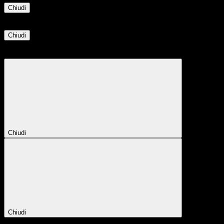
Chiudi
Informazione
Chiudi
Attendere...
Attendere il completamento dell'operazione...
Chiudi
Chiudi
Conferma