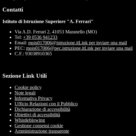
Contatti
Istituto di Istruzione Superiore "A. Ferrari"
Via A.D. Ferrari 2, 41053 Maranello (MO)
Tel:
+39 0536 941233
Email:
mois017006@istruzione.it
Link per inviare una mail
PEC:
mois017006@pec.istruzione.it
Link per inviare una mail
C.F.: 93038910365
Sezione Link Utili
Cookie policy
Note legali
Informativa Privacy
Ufficio Relazioni con il Pubblico
Dichiarazione di accessibilità
Obiettivi di accessibilità
Whistleblowing
Gestione consensi cookie
Amministrazione trasparente