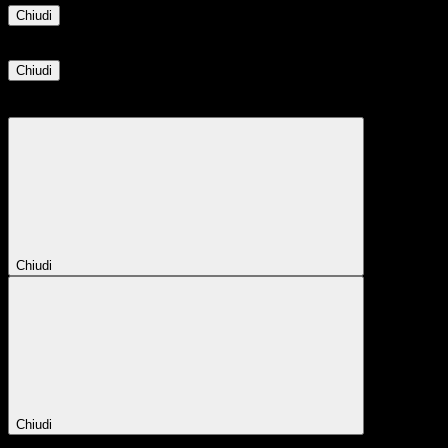
Chiudi
Informazione
Chiudi
Attendere...
Attendere il completamento dell'operazione...
Chiudi
Chiudi
Conferma