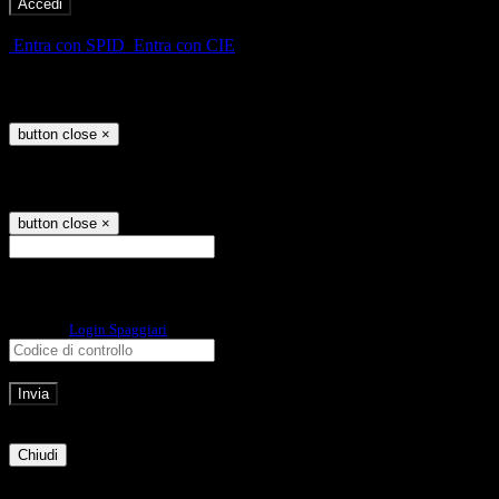
-
Entra con SPID
Entra con CIE
Seleziona utente
button close
×
Recupero password
button close
×
E-mail
Verrà inviato un messaggio
all'indirizzo indicato con le istruzioni necessarie.
Non hai una e-mail associata al nome utente? Effettua il reset della password
tramite la
Login Spaggiari
E-mail inviata, si prega di controllare la casella di posta elettronica!
Errore
Chiudi
Successo