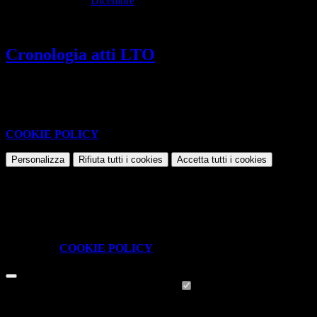
Dicembre
Cronologia atti LTO
Questo sito o gli strumenti terzi da questo utilizzati si avvalgono di
cookie necessari al funzionamento ed utili alle finalità illustrate nella
COOKIE POLICY
.
Personalizza
Rifiuta tutti
i cookies
Accetta tutti
i cookies
Gestione cookie
In questa schermata è possibile scegliere quali cookie consentire.
I cookie necessari sono quelli che consentono il funzionamento della
piattaforma e non è possibile disabilitarli.
Per conoscere quali sono i cookie necessari al funzionamento potete
visionare la
COOKIE POLICY
.
Cookie necessari per il funzionamento
I cookie necessari per il funzionamento non possono essere
disabilitati. È possibile consultare l'elenco nella pagina della cookie