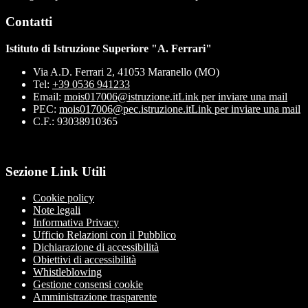
Contatti
Istituto di Istruzione Superiore "A. Ferrari"
Via A.D. Ferrari 2, 41053 Maranello (MO)
Tel:
+39 0536 941233
Email:
mois017006@istruzione.it
Link per inviare una mail
PEC:
mois017006@pec.istruzione.it
Link per inviare una mail
C.F.: 93038910365
Sezione Link Utili
Cookie policy
Note legali
Informativa Privacy
Ufficio Relazioni con il Pubblico
Dichiarazione di accessibilità
Obiettivi di accessibilità
Whistleblowing
Gestione consensi cookie
Amministrazione trasparente