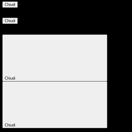
Chiudi
Informazione
Chiudi
Attendere...
Attendere il completamento dell'operazione...
Chiudi
Chiudi
Conferma