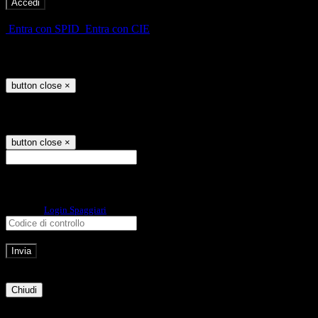
-
Entra con SPID
Entra con CIE
Seleziona utente
button close
×
Recupero password
button close
×
E-mail
Verrà inviato un messaggio
all'indirizzo indicato con le istruzioni necessarie.
Non hai una e-mail associata al nome utente? Effettua il reset della password
tramite la
Login Spaggiari
E-mail inviata, si prega di controllare la casella di posta elettronica!
Errore
Chiudi
Successo