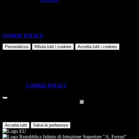
Dicembre
Nessun contenuto da visualizzare
Questo sito o gli strumenti terzi da questo utilizzati si avvalgono di
cookie necessari al funzionamento ed utili alle finalità illustrate nella
COOKIE POLICY
.
Personalizza
Rifiuta tutti
i cookies
Accetta tutti
i cookies
Gestione cookie
In questa schermata è possibile scegliere quali cookie consentire.
I cookie necessari sono quelli che consentono il funzionamento della
piattaforma e non è possibile disabilitarli.
Per conoscere quali sono i cookie necessari al funzionamento potete
visionare la
COOKIE POLICY
.
Cookie necessari per il funzionamento
I cookie necessari per il funzionamento non possono essere
disabilitati. È possibile consultare l'elenco nella pagina della cookie
policy.
Accetta tutti
Salva le preferenze
Istituto di Istruzione Superiore "A. Ferrari"