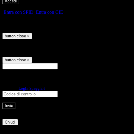
-
Entra con SPID
Entra con CIE
Seleziona utente
button close
×
Recupero password
button close
×
E-mail
Verrà inviato un messaggio
all'indirizzo indicato con le istruzioni necessarie.
Non hai una e-mail associata al nome utente? Effettua il reset della password
tramite la
Login Spaggiari
E-mail inviata, si prega di controllare la casella di posta elettronica!
Errore
Chiudi
Successo