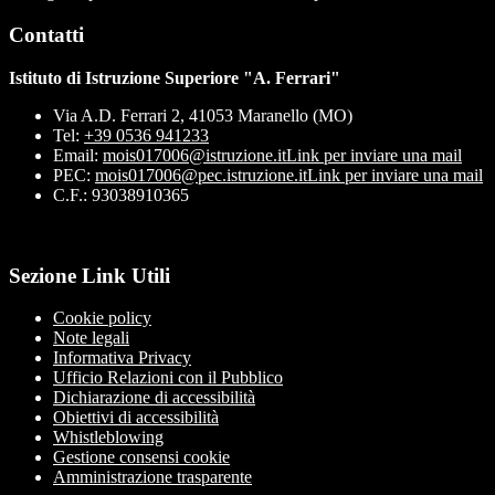
Contatti
Istituto di Istruzione Superiore "A. Ferrari"
Via A.D. Ferrari 2, 41053 Maranello (MO)
Tel:
+39 0536 941233
Email:
mois017006@istruzione.it
Link per inviare una mail
PEC:
mois017006@pec.istruzione.it
Link per inviare una mail
C.F.: 93038910365
Sezione Link Utili
Cookie policy
Note legali
Informativa Privacy
Ufficio Relazioni con il Pubblico
Dichiarazione di accessibilità
Obiettivi di accessibilità
Whistleblowing
Gestione consensi cookie
Amministrazione trasparente