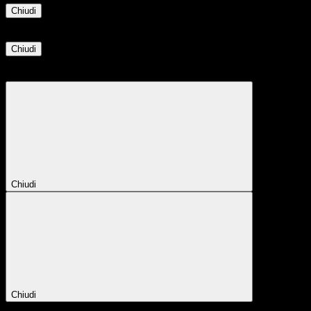
Chiudi
Informazione
Chiudi
Attendere...
Attendere il completamento dell'operazione...
Chiudi
Chiudi
Conferma