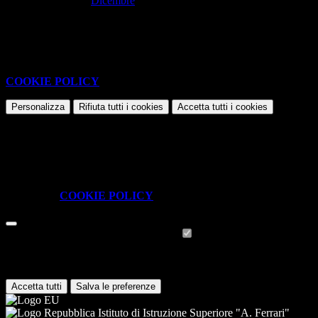
Dicembre
Nessun contenuto da visualizzare
Questo sito o gli strumenti terzi da questo utilizzati si avvalgono di
cookie necessari al funzionamento ed utili alle finalità illustrate nella
COOKIE POLICY
.
Personalizza
Rifiuta tutti
i cookies
Accetta tutti
i cookies
Gestione cookie
In questa schermata è possibile scegliere quali cookie consentire.
I cookie necessari sono quelli che consentono il funzionamento della
piattaforma e non è possibile disabilitarli.
Per conoscere quali sono i cookie necessari al funzionamento potete
visionare la
COOKIE POLICY
.
Cookie necessari per il funzionamento
I cookie necessari per il funzionamento non possono essere
disabilitati. È possibile consultare l'elenco nella pagina della cookie
policy.
Accetta tutti
Salva le preferenze
Istituto di Istruzione Superiore "A. Ferrari"