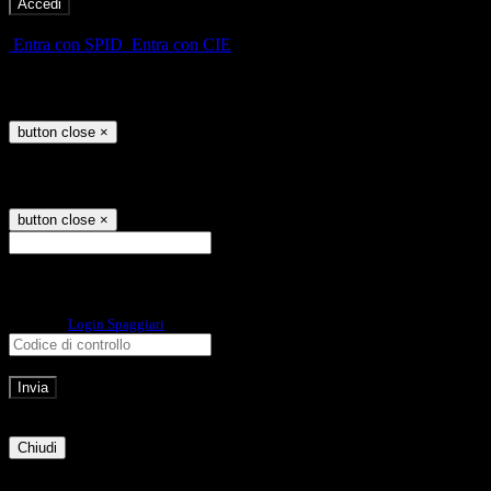
-
Entra con SPID
Entra con CIE
Seleziona utente
button close
×
Recupero password
button close
×
E-mail
Verrà inviato un messaggio
all'indirizzo indicato con le istruzioni necessarie.
Non hai una e-mail associata al nome utente? Effettua il reset della password
tramite la
Login Spaggiari
E-mail inviata, si prega di controllare la casella di posta elettronica!
Errore
Chiudi
Successo