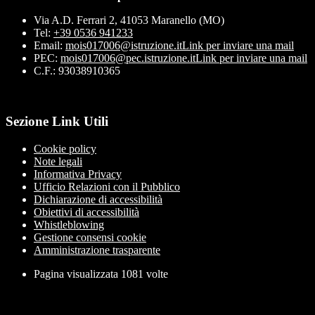
Via A.D. Ferrari 2, 41053 Maranello (MO)
Tel:
+39 0536 941233
Email:
mois017006@istruzione.it
Link per inviare una mail
PEC:
mois017006@pec.istruzione.it
Link per inviare una mail
C.F.: 93038910365
Sezione Link Utili
Cookie policy
Note legali
Informativa Privacy
Ufficio Relazioni con il Pubblico
Dichiarazione di accessibilità
Obiettivi di accessibilità
Whistleblowing
Gestione consensi cookie
Amministrazione trasparente
Pagina visualizzata
1081
volte
Sezione Copyright