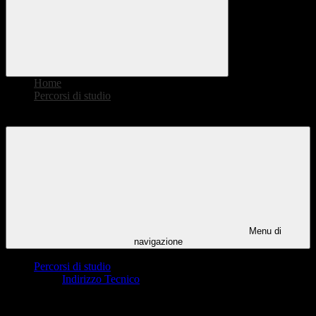
Home
>
Percorsi di studio
>
Formazione Professionale IeFP
Menu di
navigazione
Percorsi di studio
Indirizzo Tecnico