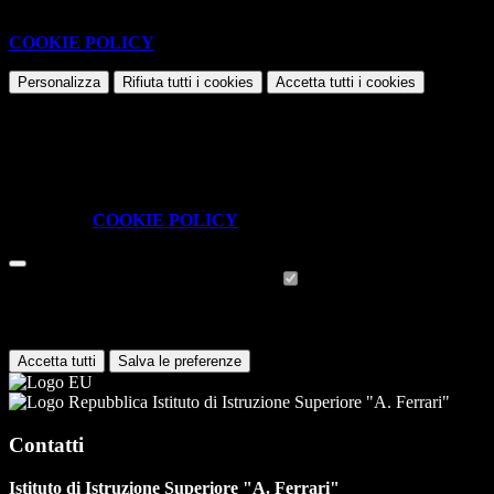
Questo sito o gli strumenti terzi da questo utilizzati si avvalgono di
cookie necessari al funzionamento ed utili alle finalità illustrate nella
COOKIE POLICY
.
Personalizza
Rifiuta tutti
i cookies
Accetta tutti
i cookies
Gestione cookie
In questa schermata è possibile scegliere quali cookie consentire.
I cookie necessari sono quelli che consentono il funzionamento della
piattaforma e non è possibile disabilitarli.
Per conoscere quali sono i cookie necessari al funzionamento potete
visionare la
COOKIE POLICY
.
Cookie necessari per il funzionamento
I cookie necessari per il funzionamento non possono essere
disabilitati. È possibile consultare l'elenco nella pagina della cookie
policy.
Accetta tutti
Salva le preferenze
Istituto di Istruzione Superiore "A. Ferrari"
Contatti
Istituto di Istruzione Superiore "A. Ferrari"