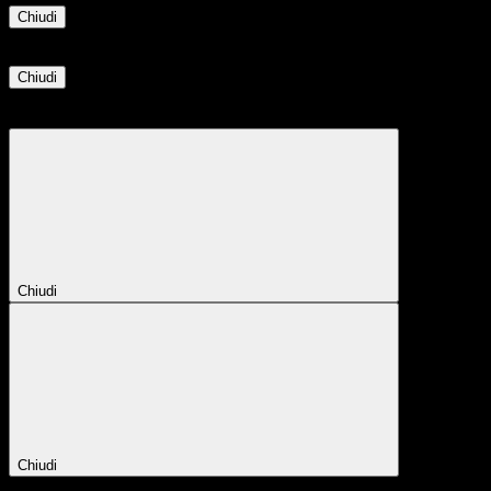
Chiudi
Informazione
Chiudi
Attendere...
Attendere il completamento dell'operazione...
Chiudi
Chiudi
Conferma