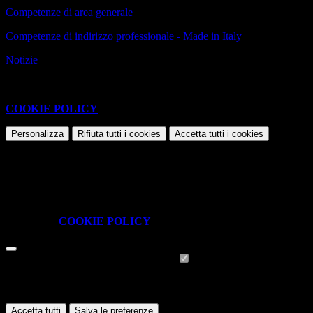
Competenze di area generale
Competenze di indirizzo professionale - Made in Italy
Notizie
Questo sito o gli strumenti terzi da questo utilizzati si avvalgono di
cookie necessari al funzionamento ed utili alle finalità illustrate nella
COOKIE POLICY
.
Personalizza
Rifiuta tutti
i cookies
Accetta tutti
i cookies
Gestione cookie
In questa schermata è possibile scegliere quali cookie consentire.
I cookie necessari sono quelli che consentono il funzionamento della
piattaforma e non è possibile disabilitarli.
Per conoscere quali sono i cookie necessari al funzionamento potete
visionare la
COOKIE POLICY
.
Cookie necessari per il funzionamento
I cookie necessari per il funzionamento non possono essere
disabilitati. È possibile consultare l'elenco nella pagina della cookie
policy.
Accetta tutti
Salva le preferenze