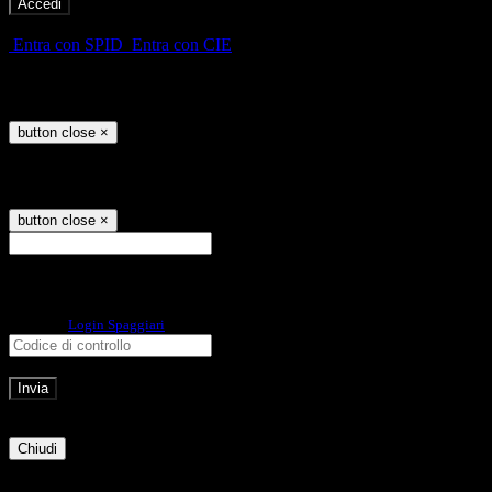
-
Entra con SPID
Entra con CIE
Seleziona utente
button close
×
Recupero password
button close
×
E-mail
Verrà inviato un messaggio
all'indirizzo indicato con le istruzioni necessarie.
Non hai una e-mail associata al nome utente? Effettua il reset della password
tramite la
Login Spaggiari
E-mail inviata, si prega di controllare la casella di posta elettronica!
Errore
Chiudi
Successo