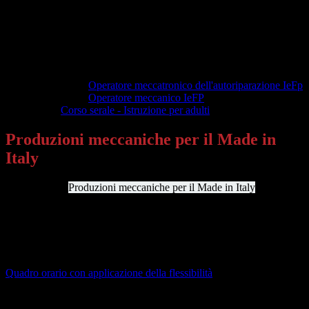
Operatore meccatronico dell'autoriparazione IeFp
Operatore meccanico IeFP
Corso serale - Istruzione per adulti
Produzioni meccaniche per il Made in
Italy
Nell’indirizzo
Produzioni meccaniche per il Made in Italy
(ex
Industria ed Artigianato per il Made in Italy) il diplomato specializza
e integra le conoscenze e competenze in uscita dall’indirizzo,
coerentemente con la filiera produttiva di riferimento e con le
esigenze del territorio, con competenze rispondenti ai fabbisogni
delle aziende impegnate nella produzione meccanica.
Quadro orario con applicazione della flessibilità
approvato dal Collegio dei Docenti e dal Consiglio di Istituto,
rispettivamente nelle sedute del 12.12.2022 e del 20.12.2022