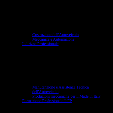
Costruzione dell'Autoveicolo
Meccanica e Automazione
Indirizzo Professionale
Manutenzione e Assistenza Tecnica
dell'Autoveicolo
Produzioni meccaniche per il Made in Italy
Formazione Professionale IeFP