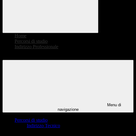
Home
>
Percorsi di studio
>
Indirizzo Professionale
>
Produzioni meccaniche per il Made in Italy
Menu di
navigazione
Percorsi di studio
Indirizzo Tecnico