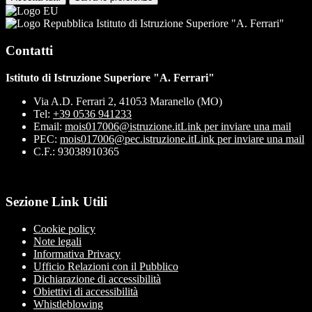
Istituto di Istruzione Superiore "A. Ferrari"
Contatti
Istituto di Istruzione Superiore "A. Ferrari"
Via A.D. Ferrari 2, 41053 Maranello (MO)
Tel:
+39 0536 941233
Email:
mois017006@istruzione.it
Link per inviare una mail
PEC:
mois017006@pec.istruzione.it
Link per inviare una mail
C.F.: 93038910365
Sezione Link Utili
Cookie policy
Note legali
Informativa Privacy
Ufficio Relazioni con il Pubblico
Dichiarazione di accessibilità
Obiettivi di accessibilità
Whistleblowing