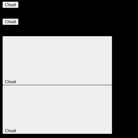
Chiudi
Informazione
Chiudi
Attendere...
Attendere il completamento dell'operazione...
Chiudi
Chiudi
Conferma