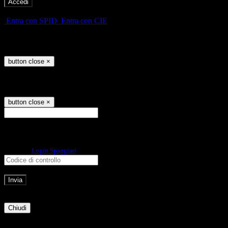
-
Entra con SPID
Entra con CIE
Seleziona utente
button close
×
Recupero password
button close
×
E-mail
Verrà inviato un messaggio
all'indirizzo indicato con le istruzioni necessarie.
Non hai una e-mail associata al nome utente? Effettua il reset della password
tramite la
Login Spaggiari
E-mail inviata, si prega di controllare la casella di posta elettronica!
Errore
Chiudi
Successo