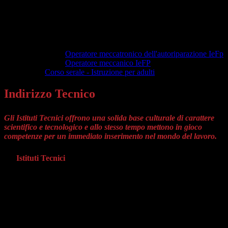
Operatore meccatronico dell'autoriparazione IeFp
Operatore meccanico IeFP
Corso serale - Istruzione per adulti
Indirizzo Tecnico
Gli Istituti Tecnici offrono una solida base culturale di carattere
scientifico e tecnologico e allo stesso tempo mettono in gioco
competenze per un immediato inserimento nel mondo del lavoro.
Gli
Istituti
Tecnici
hanno
durata quinquennale
. Il quadro orario è
caratterizzato da un’area generale comune e da un’area di indirizzo
specifica; in particolare si articola in un
primo biennio
comune
,
finalizzato all’acquisizione delle competenze previste per
l’assolvimento dell’obbligo scolastico e degli apprendimenti che
introducono agli indirizzi, e in
triennio di indirizzo
costituito da un
secondo biennio
e dal
quinto anno
. Gli indirizzi di studio, dal terzo
anno, possono prevedere ulteriori articolazioni rispondenti alle