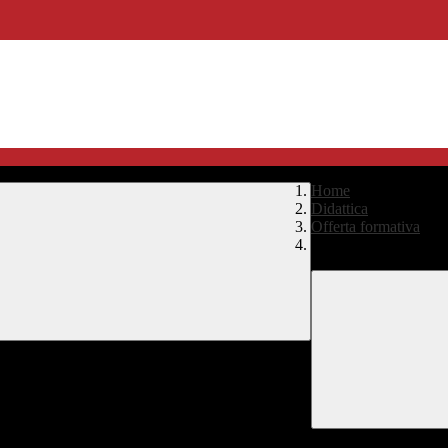
Home
>
Didattica
>
Offerta formativa
>
Piano Nazionale di R