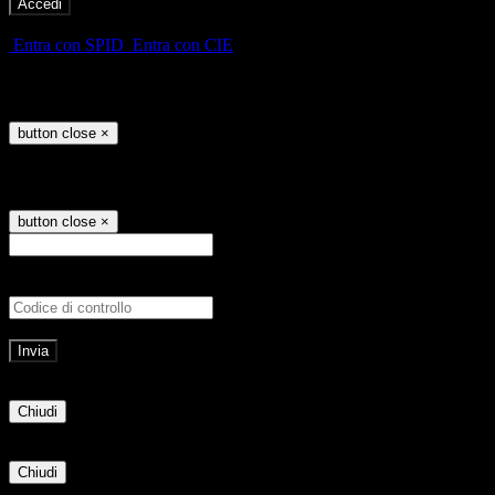
-
Entra con SPID
Entra con CIE
Seleziona utente
button close
×
Recupero password
button close
×
E-mail
Verrà inviato un messaggio all'indirizz
Non hai una e-mail associata al nome utente? Effettua il reset della password tram
E-mail inviata, si prega di controllare la casella di posta elettronica!
Errore
Chiudi
Successo
Chiudi
Informazione