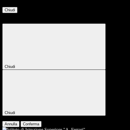
Chiudi
Attendere...
Attendere il completamento dell'operazione...
Chiudi
Chiudi
Conferma
Annulla
Conferma