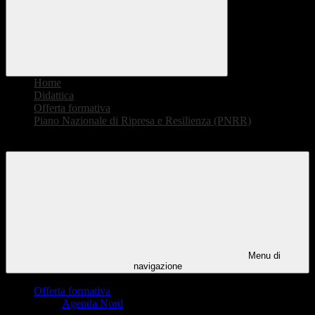
Home
>
Didattica
>
Offerta formativa
>
Piano Nazionale di Ripresa e Resilienza (PNRR)
>
D.M. 161/2022 - Next Generation Classrooms
Menu di
navigazione
Offerta formativa
Agenda Nord