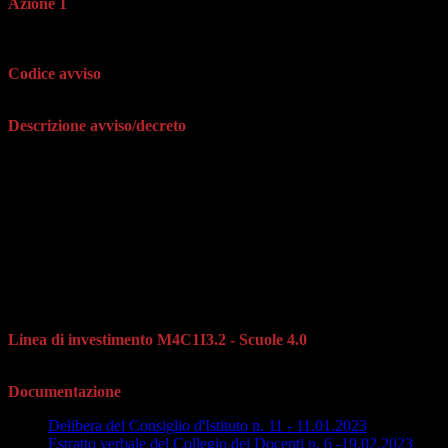
Azione 1
Next Generation Classrooms - Ambienti di apprendimento
innovativi
Codice avviso
M4C1I3.2-2022-961
Descrizione avviso/decreto
L'Azione 1 "Next Generation Classrooms" ha l'obiettivo di
trasformare almeno 100.000 aule delle scuole primarie, secondarie di
primo grado e secondarie di secondo grado, in ambienti innovativi di
apprendimento. Ciascuna istituzione scolastica ha la possibilità di
trasformare la metà delle attuali classi/aule grazie ai finanziamenti
del PNRR. L'istituzione scolastica potrà curare la trasformazione di
tali aule sulla base del proprio curricolo, secondo una comune
matrice metodologica che segue principi e orientamenti omogenei a
livello nazionale, in coerenza con gli obiettivi e i modelli promossi
dalle istituzioni e dalla ricerca europea e internazionale.
Linea di investimento M4C1I3.2 - Scuole 4.0
Scuole innovative e laboratori
Documentazione
Delibera del Consiglio d'Istituto n. 11 - 11.01.2023
Estratto verbale del Collegio dei Docenti n. 6 -19.02.2023