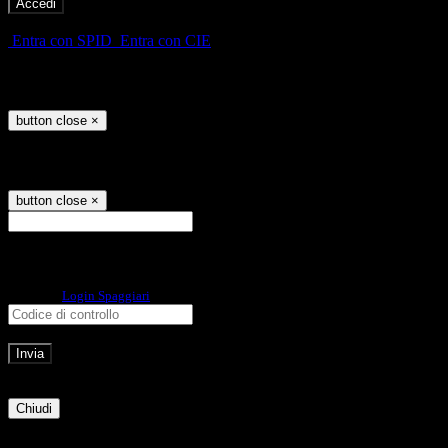
-
Entra con SPID
Entra con CIE
Seleziona utente
button close
×
Recupero password
button close
×
E-mail
Verrà inviato un messaggio
all'indirizzo indicato con le istruzioni necessarie.
Non hai una e-mail associata al nome utente? Effettua il reset della password
tramite la
Login Spaggiari
E-mail inviata, si prega di controllare la casella di posta elettronica!
Errore
Chiudi
Successo