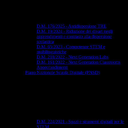
D.M. 176/2025 - Antidispersione TRE
D.M. 19/2024 - Riduzione dei divari negli
apprendimenti e contrasto alla dispersione
scolastica
D.M. 65/2023 - Competenze STEM e
multilinguistiche
D.M. 218/2022 - Next Generation Labs
D.M. 161/2022 - Next Generation Classrooms
Approfondimenti
Piano Nazionale Scuola Digitale (PNSD)
D.M. 224/2021 - Spazi e strumenti digitali per le
STEM