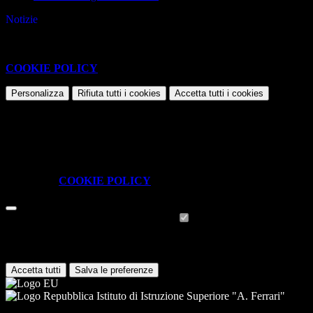
Notizie
Questo sito o gli strumenti terzi da questo utilizzati si avvalgono di
cookie necessari al funzionamento ed utili alle finalità illustrate nella
COOKIE POLICY
.
Personalizza
Rifiuta tutti
i cookies
Accetta tutti
i cookies
Gestione cookie
In questa schermata è possibile scegliere quali cookie consentire.
I cookie necessari sono quelli che consentono il funzionamento della
piattaforma e non è possibile disabilitarli.
Per conoscere quali sono i cookie necessari al funzionamento potete
visionare la
COOKIE POLICY
.
Cookie necessari per il funzionamento
I cookie necessari per il funzionamento non possono essere
disabilitati. È possibile consultare l'elenco nella pagina della cookie
policy.
Accetta tutti
Salva le preferenze
Istituto di Istruzione Superiore "A. Ferrari"