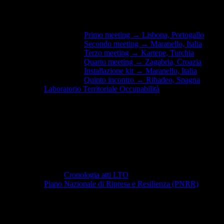
Primo meeting → Lisbona, Portogallo
Secondo meeting → Maranello, Italia
Terzo meeting → Kartepe, Turchia
Quarto meeting → Zagabria, Croazia
Installazione kit → Maranello, Italia
Quinto incontro → Ribadeo, Spagna
Laboratorio Territoriale Occupabilità
Cronologia atti LTO
Piano Nazionale di Ripresa e Resilienza (PNRR)