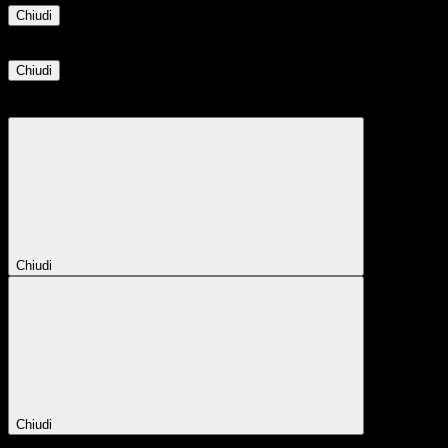
Chiudi
Informazione
Chiudi
Attendere...
Attendere il completamento dell'operazione...
Chiudi
Chiudi
Conferma