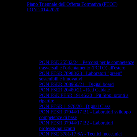
Piano Triennale dell'Offerta Formativa (PTOF)
PON 2014-2020
PON FSE 25532/24 - Percorsi per le competenze
trasversali e l'orientamento (PCTO) all'estero
PON FESR 78988/23 - Laboratori "green"
sostenibili e innovativi
PON FSER 208966/21 - Digital board
PON FSER 20480/21 - Reti Cablate
PON FSE-FESR 19146/20 - Pit Stop: pronti a
ripartire
PON FESR 11978/20 - Digital Class
PON FESR 37944/17 B1 - Laboratori sviluppo
competenze di base
PON FESR 37944/17 B2 - Laboratori
professionalizzanti
PON FSE 3781/17 6A - Tecnici meccanici